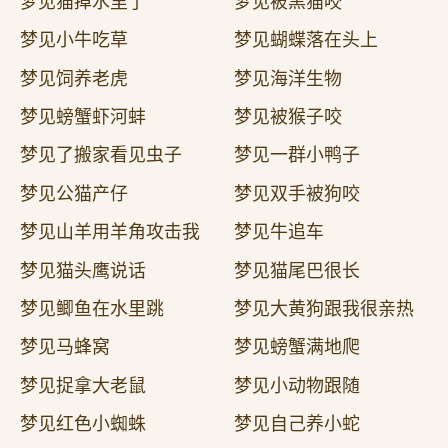
梦见猫掉水里了
梦见被黑猫咬
梦见小牛吃草
梦见蝴蝶落在头上
梦见饲养老虎
梦见海洋生物
梦见螃蟹虾河蚌
梦见被猴子咬
梦见了搬家看见虫子
梦见一群小鸭子
梦见公猫产仔
梦见双手被狗咬
梦见山羊用羊角攻击我
梦见牛追车
梦见猫头鹰说话
梦见猫尾巴很长
梦见鲫鱼在水里跳
梦见大黄狗跟我很亲热
梦见马蜂窝
梦见螃蟹满地爬
梦见捉拿大老鼠
梦见小动物跟随
梦见红色小蜘蛛
梦见自己养小蛇