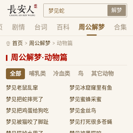
解梦
页
剧情
台词
百科
周公解梦
合集
首页
周公解梦
动物篇
周公解梦·动物篇
全部
哺乳类
冷血类
鸟
其它动物
梦见老鼠乱窜
梦见冰窟窿里有鱼
梦见把蛇摔死了
梦见蜜蜂采蜜
梦见把鸡蛋给狗吃
梦见金丝鸟
梦见被猫咬了脚趾
梦见打死很多苍蝇