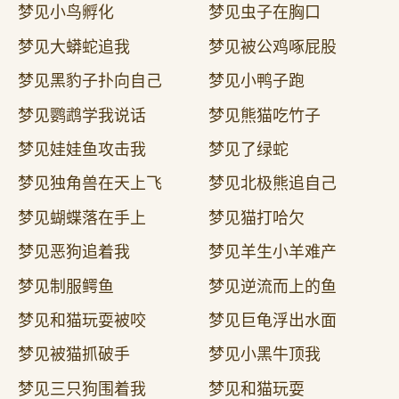
梦见小鸟孵化
梦见虫子在胸口
梦见大蟒蛇追我
梦见被公鸡啄屁股
梦见黑豹子扑向自己
梦见小鸭子跑
梦见鹦鹉学我说话
梦见熊猫吃竹子
梦见娃娃鱼攻击我
梦见了绿蛇
梦见独角兽在天上飞
梦见北极熊追自己
梦见蝴蝶落在手上
梦见猫打哈欠
梦见恶狗追着我
梦见羊生小羊难产
梦见制服鳄鱼
梦见逆流而上的鱼
梦见和猫玩耍被咬
梦见巨龟浮出水面
梦见被猫抓破手
梦见小黑牛顶我
梦见三只狗围着我
梦见和猫玩耍