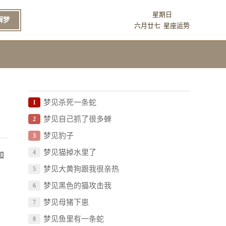
星期日
解梦
六月廿七
星座运势
梦见杀死一条蛇
1
梦见自己抓了很多蝉
2
梦见豹子
3
梦见猫掉水里了
4
加
梦见大黄狗跟我很亲热
5
梦见黑色的猫攻击我
6
梦见母猪下崽
7
梦见鱼里有一条蛇
8