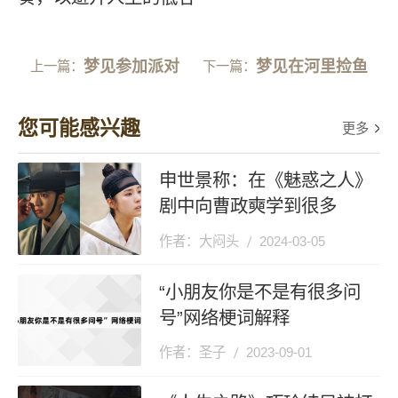
梦见参加派对
梦见在河里捡鱼
上一篇：
下一篇：
您可能感兴趣
更多
申世景称：在《魅惑之人》
剧中向曹政奭学到很多
作者：大闷头
2024-03-05
“小朋友你是不是有很多问
号”网络梗词解释
作者：圣子
2023-09-01