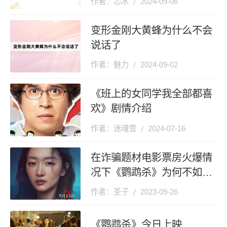
作者：芯水
2024-09-06
变形金刚大黄蜂为什么不会
说话了
作者：魅力
2024-09-02
《班上的女同学我全部都喜
欢》剧情介绍
作者：迷魂雪
2024-07-16
在诈骗题材电影票房火爆情
况下《鹦鹉杀》为何不如预
期呢？
作者：圣子
2023-09-26
《鹦鹉杀》今日上映