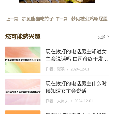
梦见熊猫吃竹子
梦见被公鸡啄屁股
上一篇：
下一篇：
您可能感兴趣
更多
现在拨打的电话男主知道女
主会说话吗 白司彦终于发现
真相
作者：饿狼
2024-12-01
现在拨打的电话男主什么时
候知道女主会说话
作者：大闷头
2024-12-01