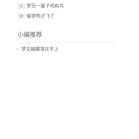
梦见一篓子鸡和鸟
9
解梦鸭子飞了
10
小编推荐
梦见蝴蝶落在手上