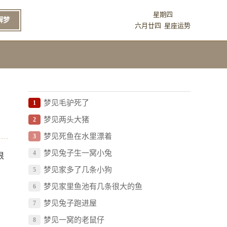
星期四
解梦
六月廿四
星座运势
梦见毛驴死了
1
梦见两头大猪
2
梦见死鱼在水里漂着
3
梦见兔子生一窝小兔
4
很
梦见家多了几条小狗
5
梦见家里鱼池有几条很大的鱼
6
梦见兔子跑进屋
7
梦见一窝的老鼠仔
8