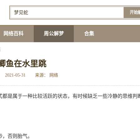
开始
网络百科
周公解梦
合集
跳
鲫鱼在水里跳
2021-05-31
来源： 网络
式都是属于一种比较活跃的状态，有时候缺乏一些冷静的思维判
妙，否则胎气。