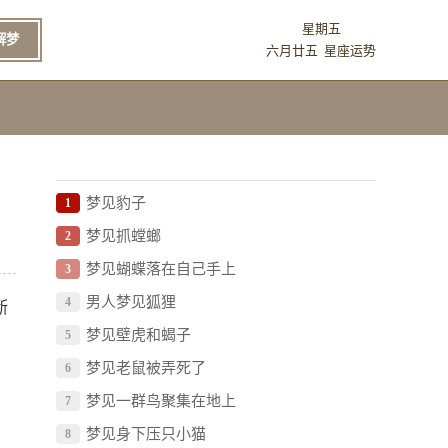
星期五
解梦
六月廿五
星座运势
梦见豹子
1
梦见抓螳螂
2
梦见蝴蝶落在自己手上
3
男人梦见狐狸
4
断
梦见壁虎和蝎子
5
梦见老鼠被弄死了
6
梦见一群鸟聚集在地上
7
梦见身下压只小猫
8