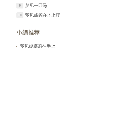
梦见一匹马
9
梦见蚯蚓在地上爬
10
小编推荐
梦见蝴蝶落在手上