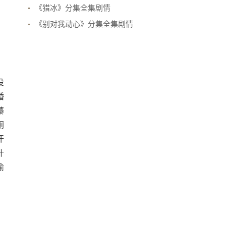
《猎冰》分集全集剧情
《别对我动心》分集全集剧情
没
婚
蓁
厕
汗
叶
偷