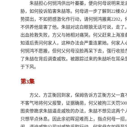
朱喆担心何悯鸿供出叶蓁蓁，便向何母说明来龙
胁，如何投诉陷害朱喆等。何母进一步了解到22楼
势提出，不如把感激化作行动，请何悯鸿搬离2202
不供养他是害了他。朱喆对这白眼狼无话可说，走了
出血抢救失败，方父与她相对痛哭。何父赶来上海准
知道后责问何家人，这种办法会严重连累她。何家人心
何悯鸿不愿搬，但何父何母没脸再呆下去，强行收拾
了朱喆在背后调查戚牧。被跟踪过来的朱喆听在耳朵
于下风。
第3集
方父、方芷衡回到家，保姆告诉方芷衡方父一直
不客气地将何父报警，证据确凿，何父被拘三天罚50
图卖惨跪求朱喆逼走戚牧的办法，朱喆不想见这两个
只想早点休息。因此余初晖迎难而上，指点何母一招
闹，逼迫戚牧公司对戚牧采取行动。何家母女如获至