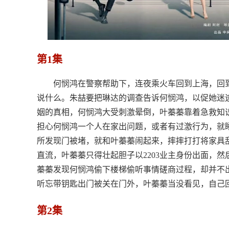
第1集
何悯鸿在警察帮助下，连夜乘火车回到上海，回到
说什么。朱喆要把琳达的调查告诉何悯鸿，以促她迷
姻的真相，何悯鸿大受刺激晕倒，叶蓁蓁靠着急救知
担心何悯鸿一个人在家出问题，或者有过激行为，就睡
所发现门被堵，就和叶蓁蓁闹起来，摔摔打打将家具
直流，叶蓁蓁只得壮起胆子以2203业主身份出面，然
蓁蓁发现何悯鸿偷下楼梯偷听事情磋商过程，却并不
听忘带钥匙出门被关在门外，叶蓁蓁当没看见，自己回了
第2集