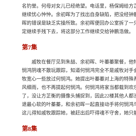
名钓誉。何母对女儿已经绝望。电话里，杨保姆给方
继续忧心忡忡。余初晖为了找出自身缺陷，把没经钟
晖的错误是缺乏实操所致。余初晖便回办公室拆了一
定继续手残下去，将这部分工作继续交给钟鹏浩做。
第7集
戚牧在餐厅见到朱喆、余初晖、叶蓁蓁聚餐，他
悯鸿阴魂不散玩跟踪，知道何悯鸿完全不是戚牧对手
牧宽心一些放过何悯鸿。她提出叶蓁蓁对上海的特殊
风细雨，也不再提起何悯鸿。何悯鸿将家当都载到欢乐
了，没让方芷衡的摄像头捕捉到，因此22楼其他人
退最心软的叶蓁蓁，和余初晖一起直接动手将何悯鸿
这儿得知戚牧跟踪她，被赶出后吓得魂不守舍，她只
第8集