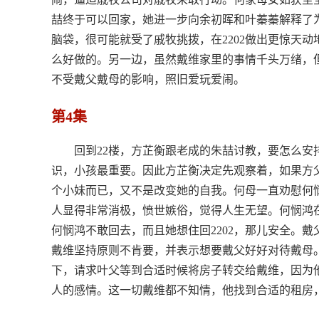
喆终于可以回家，她进一步向余初晖和叶蓁蓁解释了为
脑袋，很可能就受了戚牧挑拨，在2202做出更惊天
么好做的。另一边，虽然戴维家里的事情千头万绪，
不受戴父戴母的影响，照旧爱玩爱闹。
第4集
回到22楼，方芷衡跟老成的朱喆讨教，要怎么
识，小孩最重要。因此方芷衡决定先观察着，如果方
个小妹而已，又不是改变她的自我。何母一直劝慰何
人显得非常消极，愤世嫉俗，觉得人生无望。何悯鸿
何悯鸿不敢回去，而且她想住回2202，那儿安全。
戴维坚持原则不肯要，并表示想要戴父好好对待戴母
下，请求叶父等到合适时候将房子转交给戴维，因为
人的感情。这一切戴维都不知情，他找到合适的租房