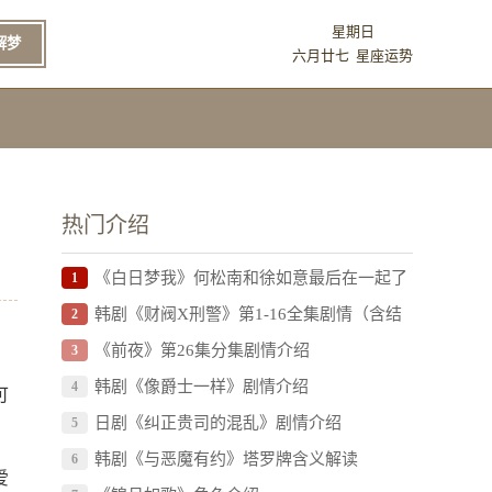
星期日
解梦
六月廿七
星座运势
热门介绍
《白日梦我》何松南和徐如意最后在一起了
1
吗
韩剧《财阀X刑警》第1-16全集剧情（含结
2
局）
《前夜》第26集分集剧情介绍
3
韩剧《像爵士一样》剧情介绍
4
可
日剧《纠正贵司的混乱》剧情介绍
5
韩剧《与恶魔有约》塔罗牌含义解读
6
爱