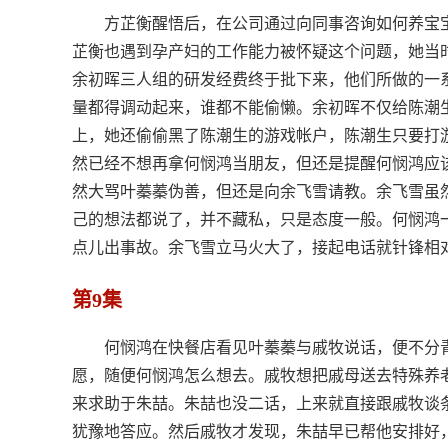
方芷衡醒悟后，在公司通过向同事咨询如何养宝
芷衡也遇到孕产妇的工作能力被怀疑这个问题，她当
余初晖三人组的研发经费终于批下来，他们所做的一
量都得调动起来，谁都不能偷懒。余初晖不仅给陈潮
上，她还偷偷黑了陈潮生的游戏帐户，陈潮生只要打
然已经不想再拿何悯鸿当朋友，但还是提醒何悯鸿应
然大骂叶蓁蓁伪善，但还是向余飞雪请教。余飞雪虽
己的想法都说了，并不藏私，只是态度一般。何悯鸿
点儿出事故。余飞雪立马火大了，接起电话就针锋相
第9集
何悯鸿在快餐店看见叶蓁蓁与戚牧说话，便不分
愿，随便何悯鸿怎么想去。戚牧想把戚母送去特殊养
来求助于朱喆。朱喆也没二话，上来就直接跟戚牧谈
犹豫地答应。然后戚牧才发现，朱喆早已帮他安排好