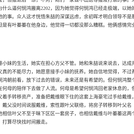
什么逼何悯鸿搬离2202，因为她觉得何悯鸿已经走极端，以她
动地的事。众人这才恍悟朱喆的深谋远虑，余初晖才明白领导不是
但是有叶蓁蓁在他身边，他觉得一切都没那么糟糕。他俩感情完
安排小妹的生活，她实在担心方父不管。她和朱喆说来说去，达成
父真的不能尽力，她愿意接手小妹的抚养。她自信地觉得，不过
悯鸿朝前看，放下过去的错误，未来还是有希望的。但何悯鸿整
在何母的陪伴下去做了人流。何母是希望何悯鸿回老家休息的，
戴父着手转移资产，准备把戴维眼下住的这套上海豪宅过手给戴维
。戴父没时间说服戴维，索性跟叶父联络，将房子转移到叶父名
他相信叶父不至于昧下区区一套房子，也相信戴维与叶蓁蓁这两
，打算尽快找时间搬走。