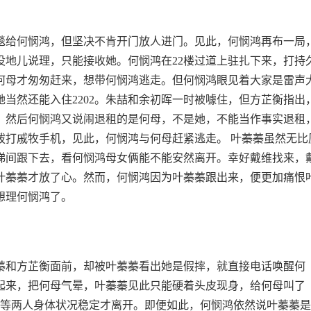
毯给何悯鸿，但坚决不肯开门放人进门。见此，何悯鸿再布一局
都没地儿说理，只能接收她。何悯鸿在22楼过道上驻扎下来，打持
何母才匆匆赶来，想带何悯鸿逃走。但何悯鸿眼见着大家是雷声
当然还能入住2202。朱喆和余初晖一时被噱住，但方芷衡指出
。然后何悯鸿又说闹退租的是何母，不是她，不能当作事实退租
拨打戚牧手机，见此，何悯鸿与何母赶紧逃走。 叶蓁蓁虽然无比
梯间跟下去，看何悯鸿母女俩能不能安然离开。幸好戴维找来，
叶蓁蓁才放了心。然而，何悯鸿因为叶蓁蓁跟出来，便更加痛恨
想理何悯鸿了。
蓁和方芷衡面前，却被叶蓁蓁看出她是假摔，就直接电话唤醒何
起来，把何母气晕，叶蓁蓁见此只能硬着头皮现身，给何母叫了
，等两人身体状况稳定才离开。即便如此，何悯鸿依然说叶蓁蓁