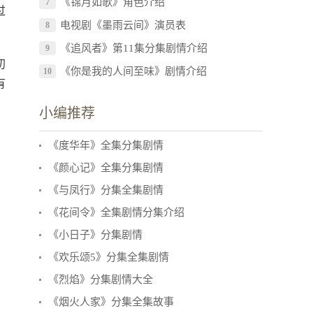
《锦月如歌》角色介绍
7
过
电视剧《墨雨云间》演员表
8
《追风者》第11集分集剧情介绍
9
初
《你是我的人间至味》剧情介绍
10
有
小编推荐
《度华年》全集分集剧情
《颜心记》全集分集剧情
《与凤行》分集全集剧情
《花间令》全集剧情分集介绍
《小日子》分集剧情
《欢乐颂5》分集全集剧情
《烈焰》分集剧情大全
《烟火人家》分集全集故事