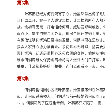
第5集
叶蓁蓁已经对何悯鸿寒了心，她虽然拿出椅子毛
让何母离开，她一个人蹲守22楼，让22楼的所有人
战。余初晖无奈，打电话给何母，威胁要呼叫戚牧，
雨点小，提出依照合同办事，租房合同还在她手里，她
有微信证明何悯鸿已经事实退租，何悯鸿现在是欺诈
指责大家齐心协力陷害她。余初晖忍无可忍，扬言要
恶何悯鸿，却还是很担心这母女俩的身体，偷偷从楼
维跟何悯鸿母女保持距离地将两人送到大门口打车，
蓁蓁，什么都栽赃给叶蓁蓁，连何母都看不下去，不
第6集
何悯鸿悄悄回小区找叶蓁蓁。她直接瘫倒在叶蓁
母，让何母过来领人。何悯鸿与前来接她的何母吵了
120。何悯鸿到了医院也晕倒，叶蓁蓁只好陪了一夜