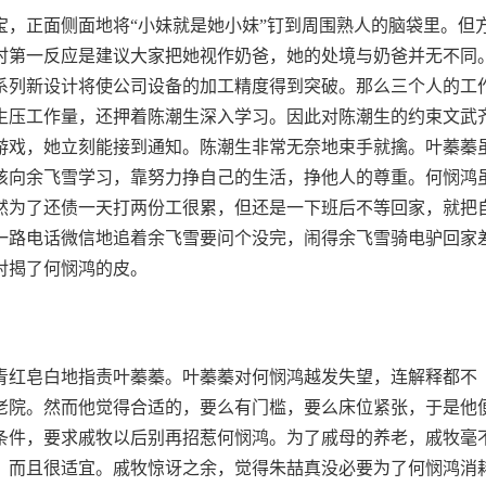
宝，正面侧面地将“小妹就是她小妹”钉到周围熟人的脑袋里。但
时第一反应是建议大家把她视作奶爸，她的处境与奶爸并无不同
系列新设计将使公司设备的加工精度得到突破。那么三个人的工
生压工作量，还押着陈潮生深入学习。因此对陈潮生的约束文武
游戏，她立刻能接到通知。陈潮生非常无奈地束手就擒。叶蓁蓁
该向余飞雪学习，靠努力挣自己的生活，挣他人的尊重。何悯鸿
然为了还债一天打两份工很累，但还是一下班后不等回家，就把
一路电话微信地追着余飞雪要问个没完，闹得余飞雪骑电驴回家
对揭了何悯鸿的皮。
青红皂白地指责叶蓁蓁。叶蓁蓁对何悯鸿越发失望，连解释都不
老院。然而他觉得合适的，要么有门槛，要么床位紧张，于是他
条件，要求戚牧以后别再招惹何悯鸿。为了戚母的养老，戚牧毫
，而且很适宜。戚牧惊讶之余，觉得朱喆真没必要为了何悯鸿消