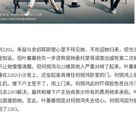
2202。朱喆与余初晖即使心里不待见她，不欢迎她归来，但也
途知返，但叶蓁蓁抢先一步谎称是她委托堂哥调查出戚牧第二次
识让她慢慢清醒。但何悯鸿与22楼其他人严重对峙了起来。叶蓁
在2202小沙发上，还垒起家具堵住何悯鸿卧室的门。何悯鸿上
乱扔。楼下户主受不了，闹上门来。何悯鸿此时吓得脸色苍白冷
后去2203解决，最终和楼下户主协商表示所有的费用她来承担。
出面援助她。至此，叶蓁蓁彻底对何悯鸿失去信心。何悯鸿因为
2203。