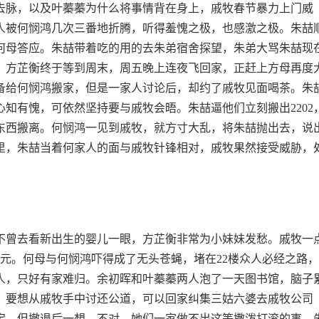
去脉，以及叶蓁蓁为什么将事情背在身上，戚牧春节暴力上门威
众人被何悯鸿几次三番地折腾，听得羞愧之极，也感激之极。朱喆
，何母答应。朱喆带着吃的用的去朱弟宿舍探望，朱弟大骂朱喆现
。方芷衡终于等到周末，周五晚上连夜飞回家，正赶上方母再度
备给何悯鸿搬家，但是一家人讨论后，却约了戚牧见面喝茶。朱
知有愧，可依然坚持要与戚牧会晤。朱喆逼他们立刻搬出2202
东西搬离。何悯鸿一见到戚牧，就方寸大乱，将朱喆抛出去，说
里，朱喆当着何家人的面与戚牧针锋相对，戚牧果然接受威胁，
不曾去看新出生的婴儿一眼，方芷衡非常为小妹妹发愁。戚牧一
0元。何母与何悯鸿吓得成了无头苍蝇，堵在22楼众人必经之路
人，只好有家难归。余初晖和叶蓁蓁两人泡了一天图书馆，脑子
，要想从戚牧手中讨还公道，可以回家纠集三姑六婆去戚牧公司
宝，但撤退后一想，不对，她们一家做不出这等撒泼打滚的事。