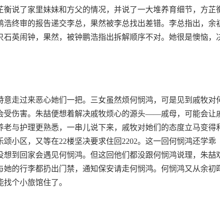
芷衡说了家里妹妹和方父的情况，并说了一大堆养育细节，方芷
鹏浩终审的报告递交李总，果然被李总找出差错。李总指出，余
只石英闹钟，果然，被钟鹏浩指出拆解顺序不对。她很是懊恼，
特意走过来恶心她们一把。三女虽然烦何悯鸿，可是见到戚牧对
会受伤害。朱喆便想着解决戚牧烦心的源头——戚母，可能会让
养老与护理更熟悉，一串儿说下来，戚牧对她们的态度立马变得
颂小区，又等在22楼坚决要求住回2202。这一回何悯鸿还学乖
都没想到回家会遇见何悯鸿。但这回他们都没跟何悯鸿说理，朱喆
与她的行李都扔出门禁，通知保安请走何悯鸿。何悯鸿又从余初
能找个小旅馆住了。