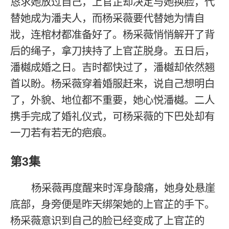
恳求她放过自己，上官芷却决定与她换脸，代
替她成为潘夫人，而杨采薇要代替她为情自
戕，连棺材都准备好了。杨采薇悄悄解开了背
后的绳子，拿刀挟持了上官芷脱身。五日后，
潘樾成婚之日。吉时都快过了，潘樾却依然翘
首以盼。杨采薇穿着婚服赶来，说自己想明白
了，外貌、地位都不重要，她心悦潘樾。二人
携手完成了婚礼仪式，可杨采薇的下巴处却有
一刀若有若无的疤痕。
第3集
杨采薇再度醒来时浑身酸痛，她身处悬崖
底部，身旁便是昨天绑架她的上官芷的手下。
杨采薇意识到自己的脸已经变成了上官芷的