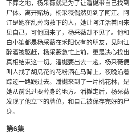
下葬之地，杨采薇就是为了让潘樾带自己找到
尸体。离开赌坊，杨采薇偶然见到了阿江。阿
江是她在乱葬岗救下的人，她让阿江活着回来
见自己，可他回来了，杨采薇却不见了。他和
白小笙都是杨采薇在禾阳仅有的朋友，见阿江
醉酒被驱赶，杨采薇急忙上前，更是决心找出
真相结束这一切。潘樾要出去一趟，杨采薇便
叫人找了胡瓜花的花粉洒在马背上，夜晚沿着
踪迹一路跟过去。潘樾来到了一片桃花林，是
她从前说过要葬身的地方。潘樾走后，杨采薇
发现了他立下的牌位，和自己被保存完好的尸
身。
第6集