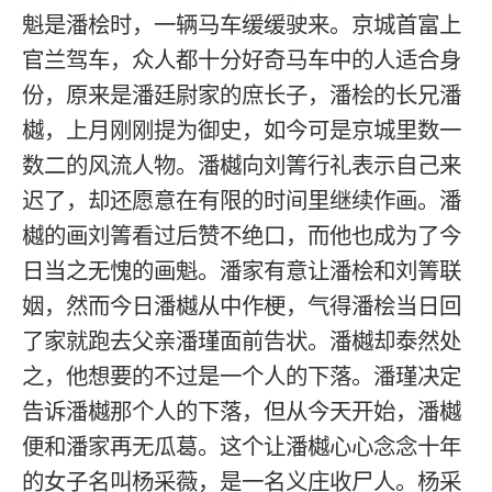
魁是潘桧时，一辆马车缓缓驶来。京城首富上
官兰驾车，众人都十分好奇马车中的人适合身
份，原来是潘廷尉家的庶长子，潘桧的长兄潘
樾，上月刚刚提为御史，如今可是京城里数一
数二的风流人物。潘樾向刘箐行礼表示自己来
迟了，却还愿意在有限的时间里继续作画。潘
樾的画刘箐看过后赞不绝口，而他也成为了今
日当之无愧的画魁。潘家有意让潘桧和刘箐联
姻，然而今日潘樾从中作梗，气得潘桧当日回
了家就跑去父亲潘瑾面前告状。潘樾却泰然处
之，他想要的不过是一个人的下落。潘瑾决定
告诉潘樾那个人的下落，但从今天开始，潘樾
便和潘家再无瓜葛。这个让潘樾心心念念十年
的女子名叫杨采薇，是一名义庄收尸人。杨采