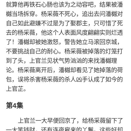
就算他再铁石心肠也该为之动容吧，结果被潘
樾当场拆穿。杨采薇不死心，追出去问潘樾对
自己如此避嫌不过是为了娶郡主，只可惜了死
去的杨采薇，他这个人表面风度翩翩实则烂透
了！潘樾却被她激怒，警告她立马滚回京城，
不要挑战自己的耐心。杨采薇被掉落的灯笼打
到了头，上官兰见状气势汹汹的来找潘樾理
论。杨采薇离开后，潘樾却看见了她掉落的荷
包，误将杀害杨采薇的杀人凶手认成了如今的
上官芷。
第4集
上官兰一大早便回京了，给杨采薇留下了
一大笔钱财，还有连夜雇来的丫鬟。这些好却