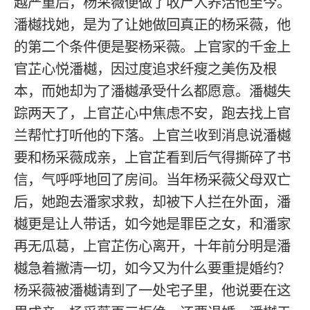
越严重后，杨采薇便做了收尸人养活他至今。
潘樾找她，是为了让她做回真正的杨采薇，他
的第二个条件便是娶杨采薇。上官家的千金上
官芷心悦潘樾，因过度追求纤瘦之美伤及根
本，而她却为了潘樾承受什么都愿意。潘樾失
踪两天了，上官芷心中焦虑不安，跑去找上官
兰帮忙打听他的下落。上官兰收到消息说潘樾
要和杨采薇成亲，上官芷看到后气得撕碎了书
信，气呼呼地回了房间。当年杨采薇父母双亡
后，她跑去潘家求救，却被下人拦在外面，潘
樾更是让人带话，如今她是罪臣之女，和潘家
再无瓜葛，上官芷伤心离开，十年前分明是潘
樾急着撇清一切，如今又为什么要重提婚约？
杨采薇被潘樾请到了一处宅子里，他说要在这