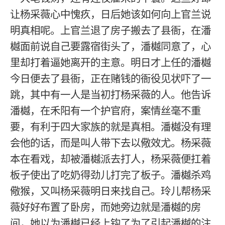
让杨采薇心中愧疚，日后她该如何向上官兰说
明真相呢。上官兰退了房子搬去了县衙，在潘
樾面前说自己要露宿街头了，潘樾同意了，心
里却打着逼她离开的主意。明日才上任的潘樾
今日便去了县衙，正在赌钱的衙役见状吓了一
跳，其中有一人是当初打杨采薇的人。他告诉
潘樾，在禾阳有一个护官府，案情丝毫不重
要，有利于四大家族的就是真相。潘樾没有理
会他的话，而是叫人带下去以儆效尤。杨采薇
本在看戏，却被潘樾派去打人，杨采薇便扛着
板子使出了吃奶得劲儿打完了板子。潘樾杀鸡
儆猴，又叫杨采薇明日来找自己。玲儿帮杨采
薇好好布置了卧房，而她旁边就是潘樾的房
间，她以为潘樾已经上钩了为了引起潘樾的注