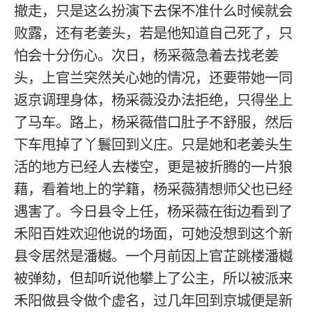
撤走，只是这么扮演下去保不准什么时候就会
败露，还有老姜头，若是他知道自己死了，只
怕会十分伤心。次日，杨采薇急着去找老姜
头，上官兰突然关心她的情况，还要带她一同
返京调理身体，杨采薇没办法拒绝，只得坐上
了马车。路上，杨采薇借口肚子不舒服，然后
下车甩掉了丫鬟回到义庄。只是她和老姜头生
活的地方已经人去楼空，更是被折腾的一片狼
藉，看着地上的学籍，杨采薇猜想师父也已经
遇害了。今日县令上任，杨采薇在街边看到了
禾阳百姓欢迎他说的场面，可她没想到这个新
县令居然是潘樾。一个月前因上官芷跳楼潘樾
被弹劾，但却听说他攀上了公主，所以被派来
禾阳做县令做个虚名，过几年回到京城便是新