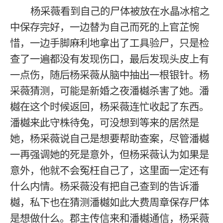
杨采薇看到自己的尸体被放在水晶冰棺之
中保存完好，一边替为自己而死的上官芷惋
惜，一边手脚麻利地拿出了工具验尸，只是检
查了一遍都没有发现伤口，最后发现头皮上有
一点伤，随后杨采薇从脑中抽出一根银针。杨
采薇猜测，可能是新婚之夜潘樾杀害了她。潘
樾在这个时候返回，杨采薇连忙收起了东西。
潘樾来此守株待兔，可没想到等来的居然是
她，杨采薇说自己是想要帮助查案，尽管潘樾
一再强调她的死是意外，但杨采薇认为如果是
意外，他就不会冤枉自己了，这里面一定还有
什么内情。杨采薇没有把自己查到的告诉潘
樾，私下也在猜测潘樾如此大费周章保存尸体
是想做什么。郡主传信来和潘樾通信，杨采薇