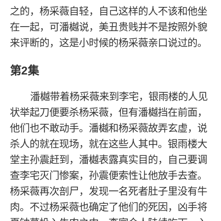
之的，杨采薇自轻，自己这样的人不该和他坐
在一起，可潘樾说，美丑贵贱并不是按照外貌
来评断的，这是小时候的杨采薇亲口说过的。
第2集
潘樾带着杨采薇来到李宅，银雨楼的人见
状举起刀便要杀杨采薇，但有潘樾挡在前面，
他们也不敢动手。潘樾和杨采薇故弄玄虚，说
杀人的就在现场，就在这些人其中。银雨楼大
堂主孙震赶到，潘樾表露真实目的，自己要调
查李宅灭门惨案，孙震便索性让他放手去查。
杨采薇再次剖尸，发现一名死者肚子里没有牛
肉。不过杨采薇也确定了他们的死因，凶手将