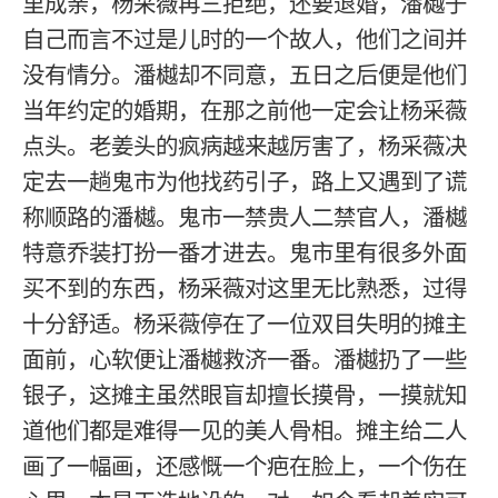
里成亲，杨采薇再三拒绝，还要退婚，潘樾于
自己而言不过是儿时的一个故人，他们之间并
没有情分。潘樾却不同意，五日之后便是他们
当年约定的婚期，在那之前他一定会让杨采薇
点头。老姜头的疯病越来越厉害了，杨采薇决
定去一趟鬼市为他找药引子，路上又遇到了谎
称顺路的潘樾。鬼市一禁贵人二禁官人，潘樾
特意乔装打扮一番才进去。鬼市里有很多外面
买不到的东西，杨采薇对这里无比熟悉，过得
十分舒适。杨采薇停在了一位双目失明的摊主
面前，心软便让潘樾救济一番。潘樾扔了一些
银子，这摊主虽然眼盲却擅长摸骨，一摸就知
道他们都是难得一见的美人骨相。摊主给二人
画了一幅画，还感慨一个疤在脸上，一个伤在