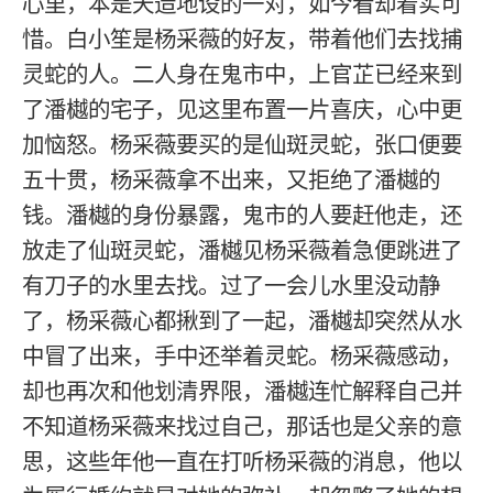
心里，本是天造地设的一对，如今看却着实可
惜。白小笙是杨采薇的好友，带着他们去找捕
灵蛇的人。二人身在鬼市中，上官芷已经来到
了潘樾的宅子，见这里布置一片喜庆，心中更
加恼怒。杨采薇要买的是仙斑灵蛇，张口便要
五十贯，杨采薇拿不出来，又拒绝了潘樾的
钱。潘樾的身份暴露，鬼市的人要赶他走，还
放走了仙斑灵蛇，潘樾见杨采薇着急便跳进了
有刀子的水里去找。过了一会儿水里没动静
了，杨采薇心都揪到了一起，潘樾却突然从水
中冒了出来，手中还举着灵蛇。杨采薇感动，
却也再次和他划清界限，潘樾连忙解释自己并
不知道杨采薇来找过自己，那话也是父亲的意
思，这些年他一直在打听杨采薇的消息，他以