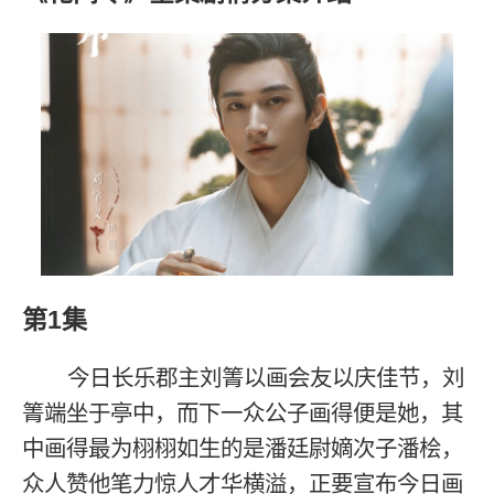
第1集
今日长乐郡主刘箐以画会友以庆佳节，刘
箐端坐于亭中，而下一众公子画得便是她，其
中画得最为栩栩如生的是潘廷尉嫡次子潘桧，
众人赞他笔力惊人才华横溢，正要宣布今日画