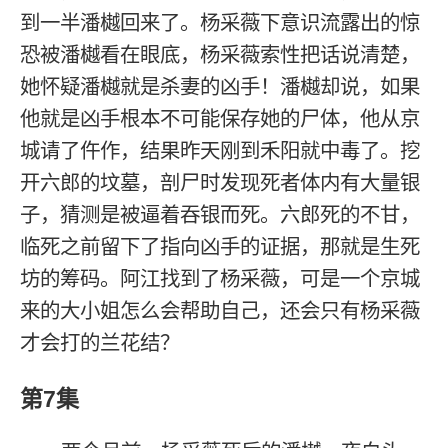
到一半潘樾回来了。杨采薇下意识流露出的惊
恐被潘樾看在眼底，杨采薇索性把话说清楚，
她怀疑潘樾就是杀妻的凶手！潘樾却说，如果
他就是凶手根本不可能保存她的尸体，他从京
城请了仵作，结果昨天刚到禾阳就中毒了。挖
开六郎的坟墓，剖尸时发现死者体内有大量银
子，猜测是被逼着吞银而死。六郎死的不甘，
临死之前留下了指向凶手的证据，那就是生死
坊的筹码。阿江找到了杨采薇，可是一个京城
来的大小姐怎么会帮助自己，还会只有杨采薇
才会打的兰花结？
第7集