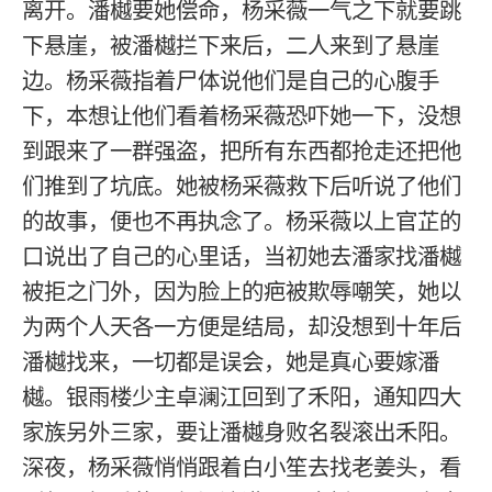
离开。潘樾要她偿命，杨采薇一气之下就要跳
下悬崖，被潘樾拦下来后，二人来到了悬崖
边。杨采薇指着尸体说他们是自己的心腹手
下，本想让他们看着杨采薇恐吓她一下，没想
到跟来了一群强盗，把所有东西都抢走还把他
们推到了坑底。她被杨采薇救下后听说了他们
的故事，便也不再执念了。杨采薇以上官芷的
口说出了自己的心里话，当初她去潘家找潘樾
被拒之门外，因为脸上的疤被欺辱嘲笑，她以
为两个人天各一方便是结局，却没想到十年后
潘樾找来，一切都是误会，她是真心要嫁潘
樾。银雨楼少主卓澜江回到了禾阳，通知四大
家族另外三家，要让潘樾身败名裂滚出禾阳。
深夜，杨采薇悄悄跟着白小笙去找老姜头，看