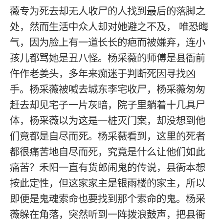
薇专为死去却无人收尸的人找到最后的落脚之
处，然而生活中众人却对她避之不及， 唯恐晦
气，因为脸上有一道长长的疤而被嫌弃，连小
孩儿都骂她是丑八怪。杨采薇的师傅是县衙前
仵作老姜头，多年来痴迷于判断死因寻找凶
手。杨采薇被喊去城东李宅收尸，杨采薇匆匆
赶去却见宅子一片灰暗，院子里躺着十几具尸
体，杨采薇以为这是一桩灭门案，却没想到他
们竟都是自尽而死。杨采薇看到，这里的死者
都很痛苦地自尽而死，究竟是什么让他们如此
痛苦？禾阳一直有货郎闹鬼的传说，县衙本想
按此定性，但这家家主是银雨楼的家主，所以
即便是鬼魂索命也要找到那个索命的鬼。杨采
薇躲在角落，突然听到一阵拨浪鼓声，把县衙