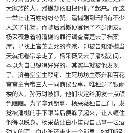
大家族的人，潘樾却依旧把他抓了起来。而这
一举止让百姓纷纷夸赞。潘樾刚到禾阳有不少
人送了礼物，而随后潘樾便宴请了不少朋友。
杨采薇急着将潘樾的罪行调查清楚去了档案
库，寻找上官芷之死的卷宗，却被告知潘樾当
天就把卷宗拿走了。杨采薇又去了潘樾房间，
本以为自己躲得好好的，其实早就被他发现
了。济善堂堂主顾雍、生死坊坊主蔡升和百花
宫宫主青帝三人一同商议要事，唯独少了银雨
楼的人。孙万财被抓，他们决定给朋友一点颜
色瞧瞧。为了拿到钥匙，杨采薇独自出门，发
觉被潘樾的手下跟踪后便躲了起来，让人缠住
他得以脱身。杨采薇让白小笙帮自己拿一坛酒
劲大的酒，白小笙还带来一个消息，她打听到