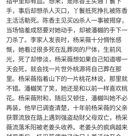
指甲里却有血。想来，是陈香主买通丫鬟下
手，事后却想杀人灭口，丫鬟抵死挣扎被陈香
主活活勒死。陈香主见买凶杀人一事被揭穿，
当场恼羞成怒要对她动手，却被潘樾的手下一
刀杀了。李家人发丧时，杨采薇十分惆怅感
慨，她看过很多死在乱葬岗的尸体，生前风
光，死了却惨淡，杨采薇想如果自己知道哪一
天会死，就会找一片世外桃源将自己葬在那
里。杨采薇指着山下的一片桃花林说，那里就
不错。潘樾笑了笑，她还是和以前一样喜欢桃
花。杨采薇附和，随后又顿住，潘樾叫她不必
再装，他早已调查清楚，十年前杨采薇的父亲
获罪流放在路上遇到强盗劫财父母双亡，杨采
薇流落禾阳被老姜头收养。老姜头的疯病越来