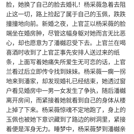
脸，她换了自己的脸去婚礼！杨采薇急着去阻
止这一切，路上捡起了属于自己的玉佩，跌跌
撞撞地向前。新婚之夜，上官芷以杨采薇的脸
端坐在婚房肿，尽管这幅身躯对她而言无比恶
心，却也愿意为了潘樾忍受下去。上官兰在喝
喜酒时收到了上官芷事先安排人送过来的纸
条，上面写着她痛失所爱生无可恋的话，上官
兰看过后立即传令找到妹妹。杨采薇一瘸一拐
地来到潘家，却发现婚礼已经结束，她透过窗
户看见婚房中一男一女发生了争执，随后潘樾
离开房间，而紧接着她就看到自己的身体从楼
上掉了下来。杨采薇惊魂不定地跑了，身上的
玉佩也被她下意识藏到了路边的树洞里，紧接
着便是浑身无力。睡梦中，杨采薇梦到潘樾亲