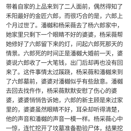
带着自家的上品来到了二人面前，偶然得知了
禾阳最好的金匠六郎，而很巧合的是，六郎上
个月过世了。潘樾和杨采薇去了杨六郎家中，
她家里只剩下一个眼睛不好的婆婆，杨采薇帮
她修好了六郎留下来的灯，问起六郎死那天的
情景。六郎死的时间正是潘樾大婚前一天，婆
婆说六郎收了一大笔钱，出门后却再也没有回
来了。这件事情太过蹊跷，杨采薇和潘樾来到
了六郎墓前，婆婆对潘樾似乎有些敌意。潘樾
去回去找仵作，杨采薇默默安慰了伤心的婆
婆，婆婆悄悄告诉她，六郎的新主顾是来过家
里的，婆婆虽然眼睛不好，耳朵却听得清楚，
他的声音和潘樾的声音一模一样。杨采薇心中
一惊，连忙挖开了坟墓准备勘验尸体，结果挖