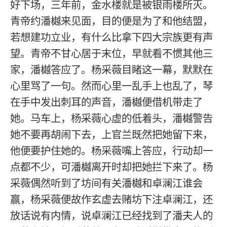
好下场，三年前，金水楼就是被银雨楼所灭。
青帝约潘樾来见面，目的便是为了和他结盟，
若想建功立业，有什么比拿下四大宗族更有声
望。青帝不甘心居于末位，早就看不惯其他三
家，潘樾答应了。杨采薇目睹这一幕，默默在
心里骂了一句。然而心里一乱手上也乱了，琴
在手中发出刺耳的声音，潘樾便借机带走了
她。马车上，杨采薇心虚的低着头，潘樾警告
她不要再胡闹下去，上官兰既然把她留下来，
他便要护住她的。杨采薇嘴上答应，行动却一
点都不少，可潘樾离开时却把她拦下来了。杨
采薇偶然听到了坊间有关潘樾和卓澜江谁会
赢，杨采薇便故作玄虚去赌坊下注卓澜江，还
放话说有内情，说卓澜江已经找到了潘夫人的