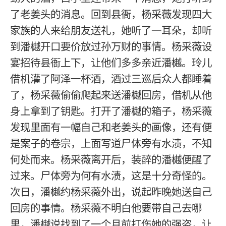
了老姜头的消息。回到县衙，杨采薇发现四大
家族的人来给朋友送礼，她听了一耳朵，却听
到潘樾开口要价放过孙万财的事情。杨采薇设
宴招待县衙上下，让他们多多亲近潘樾。玲儿
借机灌了阿泽一杯酒，酒过三巡后众人都睡着
了，杨采薇偷偷爬起来送潘樾回房，借机从他
身上拿到了钥匙。打开了潘樾的箱子，杨采薇
发现里面有一幅自己和老姜头的画像，还有便
是案子的卷宗，上面写道尸体旁有水渍，不知
何处而来。杨采薇离开后，装醉的潘樾便醒了
过来。尸体旁为何有水渍，这是十分奇怪的。
次日，潘樾约杨采薇外出，说起昨晚她送自己
回房的事情。杨采薇不明白他要带自己去哪
里，潘樾说找到了一个月前打伤她的强盗，让