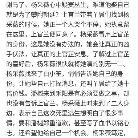
驸马了。杨采薇心中疑窦丛生，难道他娶自己
就是为了攀附朝廷？上官兰带着丫鬟们找到杨
采薇的时候，她正一个人哭个不停，她执意留
在这里，上官兰便同意了。杨采薇冒用上官芷
的身份，这是她没有办法的，她会让真正的凶
手伏法，让真正的上官芷安息。了解过上官芷
的喜好后，杨采薇很快就将她演的别无一二。
杨采薇找来了白小笙，悄悄告诉她自己的身
份，让她帮自己打探消息，还叫丫鬟给了她十
倍价钱。潘樾来到禾阳是有必须要做之事，却
也没有告诉上官兰。杨采薇此时来到了二人身
边，表示自己这次死里逃生想明白了很多事
情，要和潘樾郑重道歉，甚至写了血书以铭心
志。还希望他给自己一个机会。杨采薇笃定，