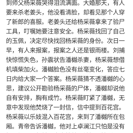
到师父杨采薇哭得泪流满面。大婚那天，有人
要来杀老姜头，他没看清脸，却看见那个人穿
了新郎的喜服。老姜头还给杨采薇拿来了验尸
工具，叮嘱她要注意安全。杨采薇找回了自己
的玉佩，决定尽快找回杨采薇的身份。次日一
早，有人来报案，报案之人还是银雨楼。刘捕
快惊慌失色，孙震状告潘樾杀妻，杨采薇想借
机填柴加火。潘樾脸色没有丝毫变化，答应七
日内给大家一个答案。杨采薇猜不透潘樾的心
思，建议公开勘验杨采薇的尸体，潘樾却说他
自有安排，胸有成竹。杨采薇盯紧了潘樾，无
意中发现他焚烧了一封信，信中提到百花宫。
杨采薇以乐妓混入百花宫，来到了潘樾所在包
厢。青帝告诉潘樾，他对上卓澜江只怕是没有