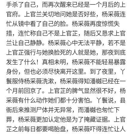
手杀了自己，而再次醒来已经是一个月后的上
官府。上官兰关切地问她是否好些，杨采薇连
忙从镜中看了自己的脸。杨采薇再度惊慌失
措，连忙称自己不是上官芷，随后又恳求上官
兰让自己静静。杨采薇心中无法平静，若不是
上官芷强行与她换脸死的人就是她，那夜到底
发生了什么！真相未明，杨采薇不能轻易暴露
身份，但也必须尽快离开这里。到了夜里，丫
鬟服侍杨采薇洗漱，杨采薇得知潘樾已经在一
个月前回京了。上官芷的脾气显然很不好，杨
采薇有什么动作她们都十分害怕。丫鬟说，县
衙后来推测尸体并无异常，而潘樾也匆忙下
葬，杨采薇更加认定他是为了掩藏证据。上官
芷之前每日都要喝胎盘，杨采薇吓得连忙让人