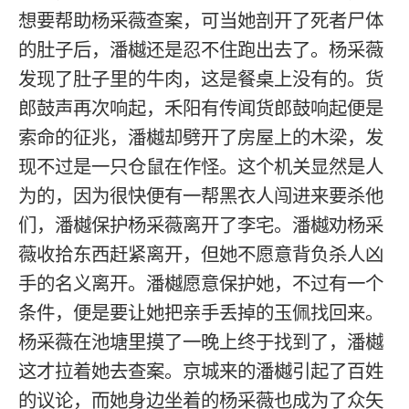
想要帮助杨采薇查案，可当她剖开了死者尸体
的肚子后，潘樾还是忍不住跑出去了。杨采薇
发现了肚子里的牛肉，这是餐桌上没有的。货
郎鼓声再次响起，禾阳有传闻货郎鼓响起便是
索命的征兆，潘樾却劈开了房屋上的木梁，发
现不过是一只仓鼠在作怪。这个机关显然是人
为的，因为很快便有一帮黑衣人闯进来要杀他
们，潘樾保护杨采薇离开了李宅。潘樾劝杨采
薇收拾东西赶紧离开，但她不愿意背负杀人凶
手的名义离开。潘樾愿意保护她，不过有一个
条件，便是要让她把亲手丢掉的玉佩找回来。
杨采薇在池塘里摸了一晚上终于找到了，潘樾
这才拉着她去查案。京城来的潘樾引起了百姓
的议论，而她身边坐着的杨采薇也成为了众矢