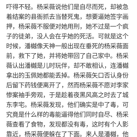
吓得不轻。杨采薇说他们是自尽而死，却被急
着结案的县衙抓去当替死鬼，想要逼她签字画
押，杨采薇不服便对她用刑，她不过是一个疯
子的徒弟，没人会在乎她的死活。可就是这个
时候，潘樾像天神一般出现在垂死的杨采薇面
前，救下了她，并将她带回了自己家中。杨采
薇认出潘樾是儿时玩伴，却不敢相认，连潘樾
拿出的玉佩她都能丢掉。杨采薇矢口否认身份
后留下药钱便离开了，然而杨采薇不愿对李家
惨案袖手旁观，于是趁着夜黑风高之时去了城
东李宅。杨采薇发现，他们确实是中了毒，可
究竟是什么样的毒能逼得他们同时自尽、杨采
薇查看了食物，发现都没有毒，这时有个人影
靠近，杨采薇便躲在了下面。来人是潘樾，他