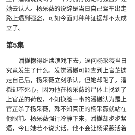
她去认人。杨采薇的说辞是当日自己驾车出走
路上遇到强盗，可如今面对种种证据却不太成
立了。
第5集
潘樾懒得继续演戏下去，逼问杨采薇当日
究竟发生了什么。发觉潘樾可能查到上官芷掳
走自己后，杨采薇立刻承认，但她却跑了。潘
樾却不死心，因为他在杨采薇的尸体上找到了
上官芷的荷包，不知换脸一事的潘樾认为是上
官芷杀了杨采薇，殊不知真正的杨采薇就站在
他眼前。杨采薇强行冷静下来，潘樾却步步紧
逼，今日她若不说实话，他不会让杨采薇活着