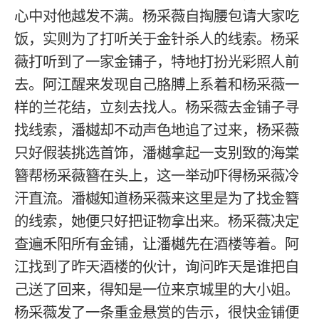
心中对他越发不满。杨采薇自掏腰包请大家吃
饭，实则为了打听关于金针杀人的线索。杨采
薇打听到了一家金铺子，特地打扮光彩照人前
去。阿江醒来发现自己胳膊上系着和杨采薇一
样的兰花结，立刻去找人。杨采薇去金铺子寻
找线索，潘樾却不动声色地追了过来，杨采薇
只好假装挑选首饰，潘樾拿起一支别致的海棠
簪帮杨采薇簪在头上，这一举动吓得杨采薇冷
汗直流。潘樾知道杨采薇来这里是为了找金簪
的线索，她便只好把证物拿出来。杨采薇决定
查遍禾阳所有金铺，让潘樾先在酒楼等着。阿
江找到了昨天酒楼的伙计，询问昨天是谁把自
己送了回来，得知是一位来京城里的大小姐。
杨采薇发了一条重金悬赏的告示，很快金铺便