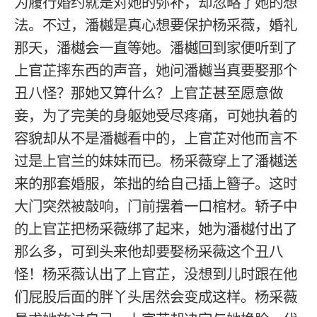
为履行婚约就是对她的弥补，却忽略了她的想
法。不过，潘樾是真心想要保护杨采薇，婚礼
那天，潘樾会一直等她。潘樾回到家便听到了
上官芷摔东西的声音，她问潘樾当真要娶那个
丑八怪？那她又算什么？上官芷甚至愿意做
妾，为了完美的身躯她受尽疼痛，可她执着的
容貌却从不是潘樾看中的，上官芷对他而言不
过是上官兰的妹妹而已。杨采薇穿上了潘樾送
来的那套婚服，笨拙的给自己插上簪子。这时
大门突然被敲响，门前摆着一口棺材。轿子中
的上官芷把杨采薇绑了起来，她为潘樾付出了
那么多，可到头来他却要娶杨采薇这个丑八
怪！杨采薇认出了上官芷，没想到儿时跟在他
们屁股后面的胖丫头居然会变成这样。杨采薇