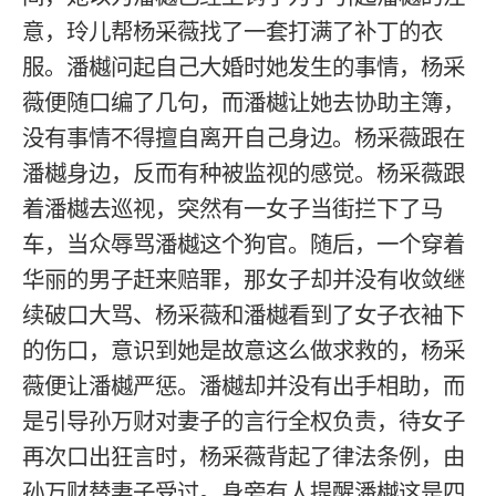
意，玲儿帮杨采薇找了一套打满了补丁的衣
服。潘樾问起自己大婚时她发生的事情，杨采
薇便随口编了几句，而潘樾让她去协助主簿，
没有事情不得擅自离开自己身边。杨采薇跟在
潘樾身边，反而有种被监视的感觉。杨采薇跟
着潘樾去巡视，突然有一女子当街拦下了马
车，当众辱骂潘樾这个狗官。随后，一个穿着
华丽的男子赶来赔罪，那女子却并没有收敛继
续破口大骂、杨采薇和潘樾看到了女子衣袖下
的伤口，意识到她是故意这么做求救的，杨采
薇便让潘樾严惩。潘樾却并没有出手相助，而
是引导孙万财对妻子的言行全权负责，待女子
再次口出狂言时，杨采薇背起了律法条例，由
孙万财替妻子受过。身旁有人提醒潘樾这是四