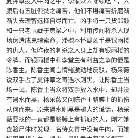
夏钟草投入牛肉之中，李家众人陆续吃下，入
腹后有五脏俱焚之痛苦，他们不堪痛苦折磨渐
渐失去理智选择自尽而亡。凶手将一只货郎鼓
和一只老鼠藏于房梁之中，利用传闻将杀人现
场伪造成鬼魂索命，潘樾本怀疑凶手是银雨楼
的仇人，但昨夜的刺杀之人身上却有银雨楼的
令牌，而银雨楼中和李堂主有利益之争的便是
陈香主。陈香主闻言情绪激动地反驳，杨采薇
说双手占了夏钟草之毒遇水则黑，让陈香主当
场一试。陈香主当众将双手放入水中，却并没
有遇水而黑，杨采薇又问陈香主胳膊上的抓伤
从何而来。原来遇水则黑是骗人的谎话，杨采
薇要找的一直都是胳膊上有抓痕的人，刚才她
查验尸体时发现一名侍女胃中没有牛肉，而她