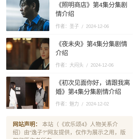
《照明商店》第4集分集剧
情介绍
作者：圣子
2024-12-06
《夜未央》第4集分集剧情
介绍
作者：大闷头
2024-12-06
《初次见面你好，请跟我离
婚》第4集分集剧情介绍
作者：魅力
2024-12-02
网站声明：
本站（《欢乐颂4》人物关系介
绍）由“逸子?”网友提供，仅作为展示之用，版