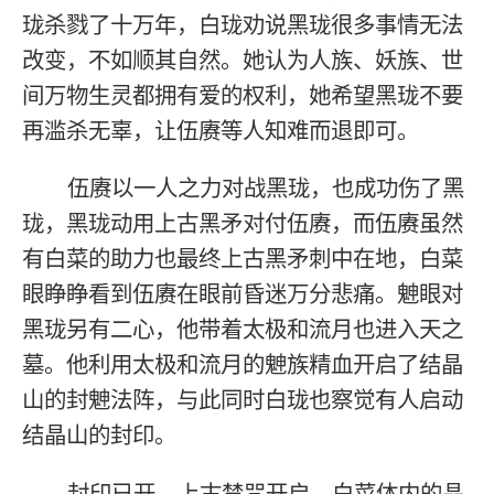
珑杀戮了十万年，白珑劝说黑珑很多事情无法
改变，不如顺其自然。她认为人族、妖族、世
间万物生灵都拥有爱的权利，她希望黑珑不要
再滥杀无辜，让伍赓等人知难而退即可。
伍赓以一人之力对战黑珑，也成功伤了黑
珑，黑珑动用上古黑矛对付伍赓，而伍赓虽然
有白菜的助力也最终上古黑矛刺中在地，白菜
眼睁睁看到伍赓在眼前昏迷万分悲痛。䰠眼对
黑珑另有二心，他带着太极和流月也进入天之
墓。他利用太极和流月的䰠族精血开启了结晶
山的封䰠法阵，与此同时白珑也察觉有人启动
结晶山的封印。
封印已开，上古禁咒开启，白菜体内的晶