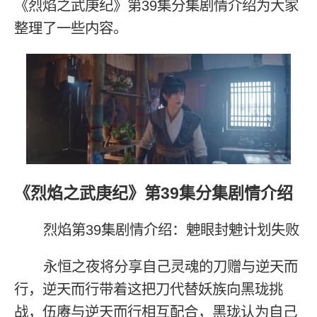
《烈焰之武庚纪》第39集分集剧情介绍为大家
整理了一些内容。
《烈焰之武庚纪》第39集分集剧情介绍
烈焰第39集剧情介绍：䰠眼封䰠计划失败
永恒之夜将分享自己灵魂的刀赠与逆天而
行，逆天而行带着这把刀代替妖族向黑珑挑
战，伍赓与逆天而行相互配合，黑珑认为自己