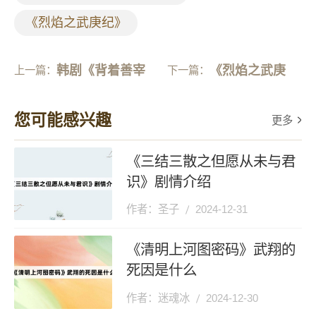
《烈焰之武庚纪》
韩剧《背着善宰
《烈焰之武庚
上一篇：
下一篇：
跑》原著小说故事
纪》第38集分集
您可能感兴趣
更多
设定是什么
剧情介绍
《三结三散之但愿从未与君
识》剧情介绍
作者：圣子
2024-12-31
《清明上河图密码》武翔的
死因是什么
作者：迷魂冰
2024-12-30