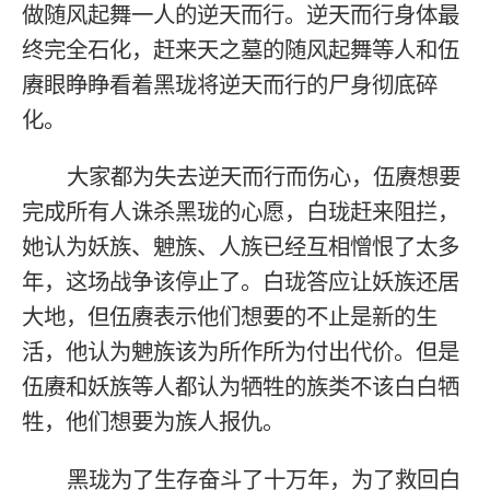
做随风起舞一人的逆天而行。逆天而行身体最
终完全石化，赶来天之墓的随风起舞等人和伍
赓眼睁睁看着黑珑将逆天而行的尸身彻底碎
化。
大家都为失去逆天而行而伤心，伍赓想要
完成所有人诛杀黑珑的心愿，白珑赶来阻拦，
她认为妖族、䰠族、人族已经互相憎恨了太多
年，这场战争该停止了。白珑答应让妖族还居
大地，但伍赓表示他们想要的不止是新的生
活，他认为䰠族该为所作所为付出代价。但是
伍赓和妖族等人都认为牺牲的族类不该白白牺
牲，他们想要为族人报仇。
黑珑为了生存奋斗了十万年，为了救回白