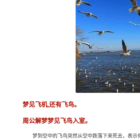
梦见飞机,还有飞鸟。
周公解梦梦见飞鸟入室。
梦到空中的飞鸟突然从空中跌落下来死去，表示