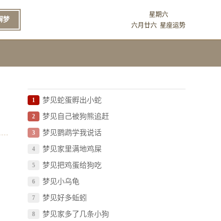
星期六
解梦
六月廿六
星座运势
梦见蛇蛋孵出小蛇
1
梦见自己被狗熊追赶
2
梦见鹦鹉学我说话
3
梦见家里满地鸡屎
4
梦见把鸡蛋给狗吃
5
梦见小乌龟
6
梦见好多蚯蚓
7
梦见家多了几条小狗
8