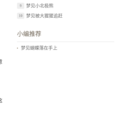
梦见小北极熊
9
梦见被大猩猩追赶
10
小编推荐
梦见蝴蝶落在手上
意
这