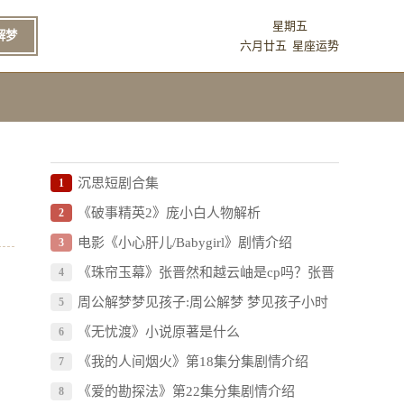
星期五
解梦
六月廿五
星座运势
沉思短剧合集
1
《破事精英2》庞小白人物解析
2
电影《小心肝儿/Babygirl》剧情介绍
3
《珠帘玉幕》张晋然和越云岫是cp吗？张晋
4
然和越云岫有什么关系？
周公解梦梦见孩子:周公解梦 梦见孩子小时
5
候的样子
《无忧渡》小说原著是什么
6
《我的人间烟火》第18集分集剧情介绍
7
《爱的勘探法》第22集分集剧情介绍
8