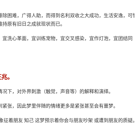
排除困难，广得人助，而得到名利双收之大成功，生活安逸，可
维持原有旧日之成就现状而已。
，宜洗心革面，宜训练宠物，宜交叉感染，宜作灯泡，宜团结同
征兆。
情况下，对外界刺激（触觉，声音等）的解释和演绎。
到紧张，因此梦里伴随的情绪更多是紧张甚至会有噩梦。
象征着朋友 知己 这梦预示着你会与朋友吵架 或遭到朋友的质疑