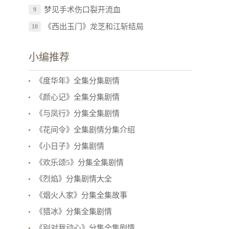
梦见手术伤口裂开流血
9
《西出玉门》龙芝和江斩结局
10
小编推荐
《度华年》全集分集剧情
《颜心记》全集分集剧情
《与凤行》分集全集剧情
《花间令》全集剧情分集介绍
《小日子》分集剧情
《欢乐颂5》分集全集剧情
《烈焰》分集剧情大全
《烟火人家》分集全集故事
《猎冰》分集全集剧情
《别对我动心》分集全集剧情