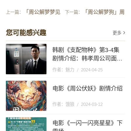
「周公解梦梦见
「周公解梦狗」周
上一篇：
下一篇：
鱼」做梦梦到鱼
公解梦 梦见狗
您可能感兴趣
更多
韩剧《支配物种》第3-4集
剧情介绍：韩孝周公司面临
被收购危机
作者：魅力
2024-04-25
电影《周公伏妖》剧情介绍
作者：饿狼
2024-03-12
电影《一闪一闪亮星星》下