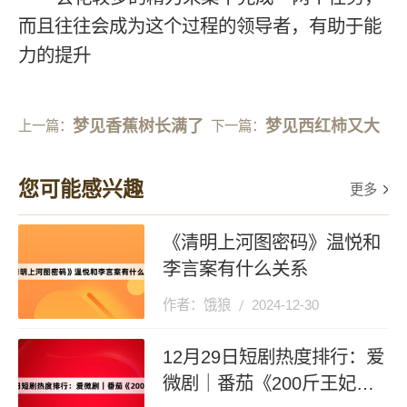
而且往往会成为这个过程的领导者，有助于能
力的提升
梦见香蕉树长满了
梦见西红柿又大
上一篇：
下一篇：
香蕉
又红
您可能感兴趣
更多
《清明上河图密码》温悦和
李言案有什么关系
作者：饿狼
2024-12-30
12月29日短剧热度排行：爱
微剧｜番茄《200斤王妃天