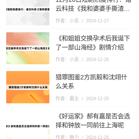
云科技《我和婆婆手撕渣男
全家》登顶第一
作者：小丢
2024-12-27
《和姐姐交换孕术后我诞下
了一部山海经》剧情介绍
作者：小丢
2024-12-26
猎罪图鉴2方凯毅和沈翊什
么关系
作者：霸主
2024-12-25
《好运家》郝有嘉是否会选
择和钟放一同前往上海呢
作者：魅力
2024-12-25