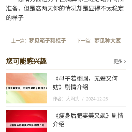
准备，但是这两天你的情况却是显得不太稳定
的样子
梦见箱子和柜子
梦见种大葱
上一篇：
下一篇：
您可能感兴趣
更多
《母子若重圆，无鬓又何
妨》剧情介绍
作者：大闷头
2024-12-26
《瘦身后肥妻美又飒》剧情
介绍