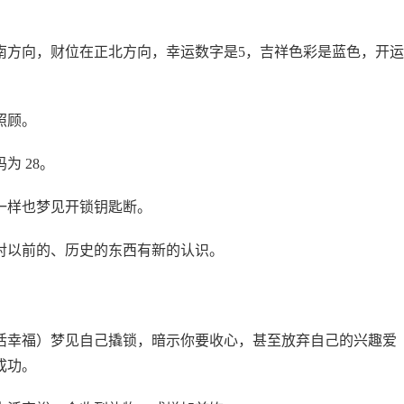
南方向，财位在正北方向，幸运数字是5，吉祥色彩是蓝色，开
照顾。
为 28。
你一样也梦见开锁钥匙断。
对以前的、历史的东西有新的认识。
活幸福）梦见自己撬锁，暗示你要收心，甚至放弃自己的兴趣爱
成功。