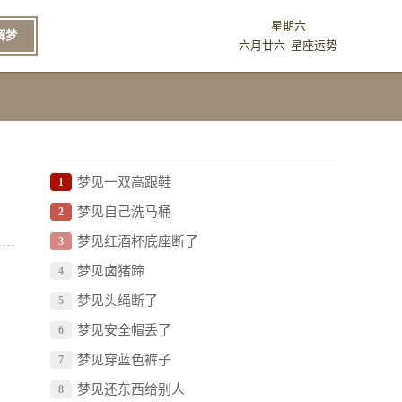
星期六
解梦
六月廿六
星座运势
梦见一双高跟鞋
1
梦见自己洗马桶
2
梦见红酒杯底座断了
3
梦见卤猪蹄
4
梦见头绳断了
5
梦见安全帽丢了
6
梦见穿蓝色裤子
7
梦见还东西给别人
8