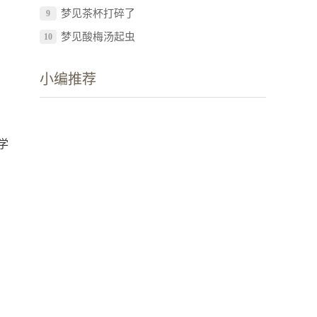
梦见茶杯打碎了
9
梦见酸梅汤起虫
10
小编推荐
学