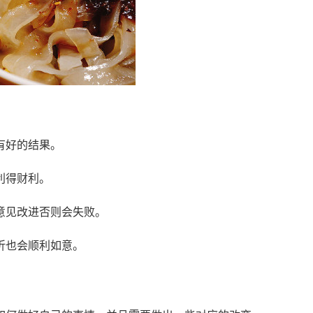
有好的结果。
利得财利。
意见改进否则会失败。
折也会顺利如意。