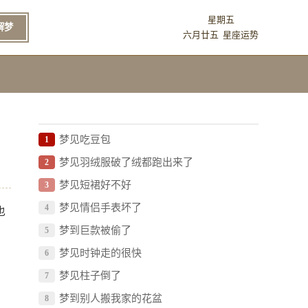
星期五
解梦
六月廿五
星座运势
梦见吃豆包
1
梦见羽绒服破了绒都跑出来了
2
梦见短裙好不好
3
梦见情侣手表坏了
4
也
梦到巨款被偷了
5
梦见时钟走的很快
6
梦见柱子倒了
7
梦到别人搬我家的花盆
8