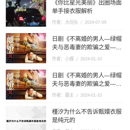
《你比星光美丽》出圈场面
单手接衣服解析
作者：大闷头
2024-07-09
日剧《不离婚的男人―绿帽
夫与恶毒妻的欺骗之爱―》
播出时间
作者：小蝶
2024-01-10
日剧《不离婚的男人―绿帽
夫与恶毒妻的欺骗之爱―》
剧情介绍
作者：霸主
2024-01-10
槿汐为什么不告诉甄嬛衣服
是纯元的