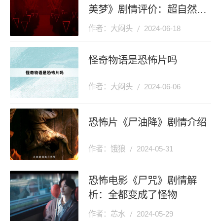
解
美梦》剧情评价：超自然VS
残酷现实哪个更恐怖？
梦
作者：大闷头
2024-06-18
新
怪奇物语是恐怖片吗
家
作者：大闷头
2024-06-06
恐怖片《尸油降》剧情介绍
作者：饿狼
2024-05-31
恐怖电影《尸咒》剧情解
析：全都变成了怪物
作者：芯水
2024-05-29