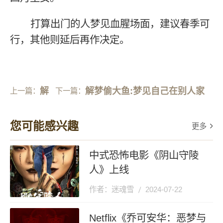
打算出门的人梦见血腥场面，建议春季可
行，其他则延后再作决定。
解
解梦偷大鱼:梦见自己在别人家
上一篇：
下一篇：
梦
的鱼库掉了两条大鱼 像是在偷
您可能感兴趣
更多
新
鱼那种 掉到 一个草鱼 一个青鱼
中式恐怖电影《阴山守陵
屋:
鱼都挺大
人》上线
周
作者：迷魂雪
2024-07-22
公
Netflix《乔可安华：恶梦与