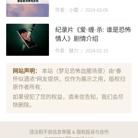
作者：小蝶
2024-03-06
纪录片《爱·缠·杀: 谁是恐怖
情人》剧情介绍
作者：魅力
2024-01-15
网站声明：
本站（梦见恐怖血腥场景）由“春
怀似酒浓”网友提供，仅作为展示之用，版权归
原作者所有;
如果侵犯了您的权益，请来信告知，我们会尽
快删除。
违法和不良信息举报 & 版权投诉与合作