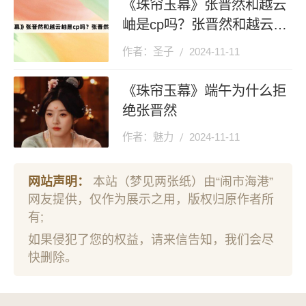
《珠帘玉幕》张晋然和越云
岫是cp吗？张晋然和越云岫
有什么关系？
作者：圣子
2024-11-11
《珠帘玉幕》端午为什么拒
绝张晋然
作者：魅力
2024-11-11
网站声明：
本站（梦见两张纸）由“闹市海港”
网友提供，仅作为展示之用，版权归原作者所
有;
如果侵犯了您的权益，请来信告知，我们会尽
快删除。