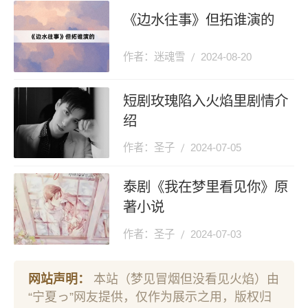
《边水往事》但拓谁演的
作者：迷魂雪
2024-08-20
短剧玫瑰陷入火焰里剧情介
绍
作者：圣子
2024-07-05
泰剧《我在梦里看见你》原
著小说
作者：圣子
2024-07-03
网站声明：
本站（梦见冒烟但没看见火焰）由
“宁夏っ”网友提供，仅作为展示之用，版权归