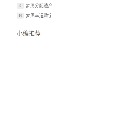
梦见分配遗产
9
梦见幸运数字
10
小编推荐