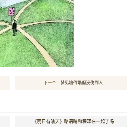
下一个：
梦见墙倒塌但没伤到人
《明日有晴天》路语晴和程晖在一起了吗