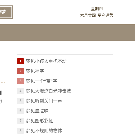
星期四
解梦
六月廿四
星座运势
梦见小孩太重抱不动
1
梦见福字
2
梦见一个“苗”字
3
梦见大爆炸白光冲击波
4
知
分
梦见听到关门一声
5
梦见血腥味
6
梦见圆形彩虹
7
梦见不规则的物体
8