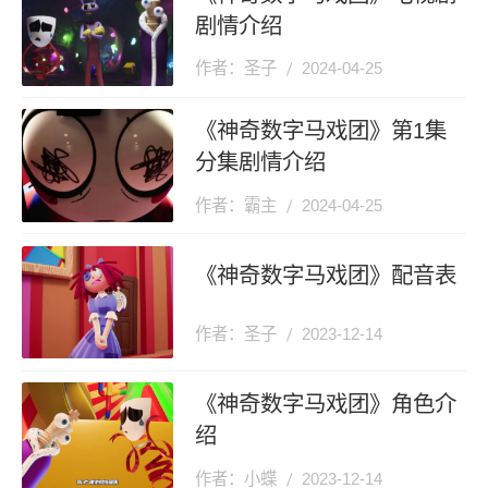
剧情介绍
作者：圣子
2024-04-25
《神奇数字马戏团》第1集
分集剧情介绍
作者：霸主
2024-04-25
《神奇数字马戏团》配音表
作者：圣子
2023-12-14
《神奇数字马戏团》角色介
绍
作者：小蝶
2023-12-14