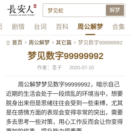
解梦
页
剧情
台词
百科
周公解梦
合集
首页
周公解梦
其它篇
梦见数字99999992
梦见数字99999992
作者：圣子
2020-07-10
周公解梦梦见数字99999992，暗示自己
近期的生活会处于一段烦乱的环境当中，想要
脱身出来但是思绪往往会受到一些束缚，尤其
是在感情方面的表现会变得非常的突出，需要
多去思考一些对策，用心工作反而会让你变得