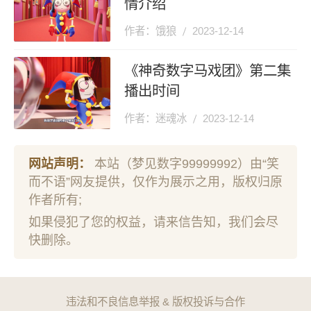
情介绍
作者：饿狼
2023-12-14
《神奇数字马戏团》第二集
播出时间
作者：迷魂冰
2023-12-14
网站声明：
本站（梦见数字99999992）由“笑
而不语”网友提供，仅作为展示之用，版权归原
作者所有;
如果侵犯了您的权益，请来信告知，我们会尽
快删除。
违法和不良信息举报 & 版权投诉与合作