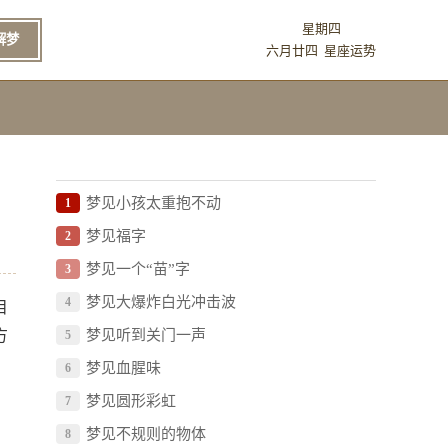
星期四
解梦
六月廿四
星座运势
梦见小孩太重抱不动
1
梦见福字
2
梦见一个“苗”字
3
梦见大爆炸白光冲击波
4
目
方
梦见听到关门一声
5
梦见血腥味
6
梦见圆形彩虹
7
梦见不规则的物体
8