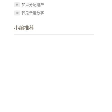
梦见分配遗产
9
梦见幸运数字
10
小编推荐