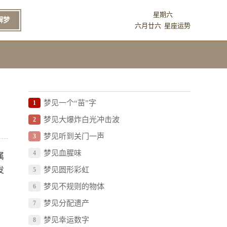
星期六
解梦
六月廿六
星座运势
梦见一个“苗”字
1
梦见大爆炸白光冲击波
2
梦见听到关门一声
3
梦见血腥味
4
属
发
梦见圆形彩虹
5
梦见不规则的物体
6
梦见分配遗产
7
梦见幸运数字
8