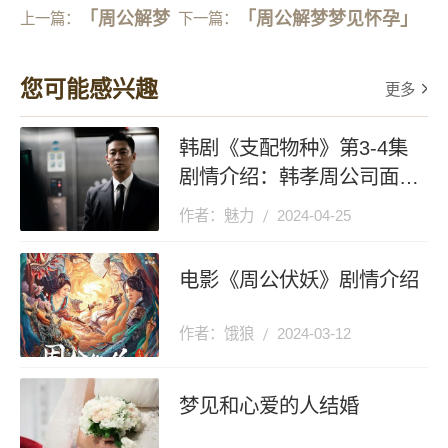
「周公解梦
「周公解梦梦见怀孕」
上一篇：
下一篇：
死人」晚上
周公解梦大全查询梦见
您可能感兴趣
更多
梦见死人是
自己怀孕了有什么预兆
韩剧《支配物种》第3-4集
什么意思
吗？
剧情介绍：韩孝周公司面临
被收购危机
作者：魅力
2024-04-25
电影《周公伏妖》剧情介绍
作者：饿狼
2024-03-12
梦见和心爱的人结婚