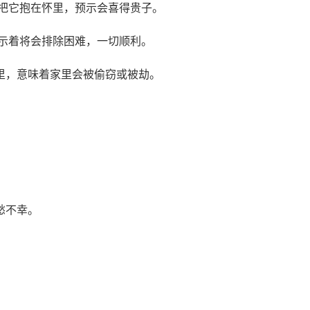
并把它抱在怀里，预示会喜得贵子。
预示着将会排除困难，一切顺利。
里，意味着家里会被偷窃或被劫。
愁不幸。