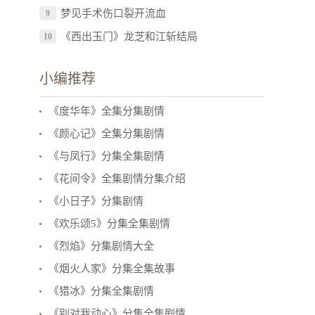
梦见手术伤口裂开流血
9
《西出玉门》龙芝和江斩结局
10
小编推荐
《度华年》全集分集剧情
《颜心记》全集分集剧情
《与凤行》分集全集剧情
《花间令》全集剧情分集介绍
《小日子》分集剧情
《欢乐颂5》分集全集剧情
《烈焰》分集剧情大全
《烟火人家》分集全集故事
《猎冰》分集全集剧情
《别对我动心》分集全集剧情