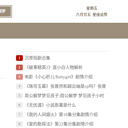
星期五
解梦
六月廿五
星座运势
沉思短剧合集
1
《破事精英2》庞小白人物解析
2
电影《小心肝儿/Babygirl》剧情介绍
3
《珠帘玉幕》张晋然和越云岫是cp吗？张晋
4
然和越云岫有什么关系？
周公解梦梦见孩子:周公解梦 梦见孩子小时
5
候的样子
《无忧渡》小说原著是什么
6
《我的人间烟火》第18集分集剧情介绍
7
《爱的勘探法》第22集分集剧情介绍
8