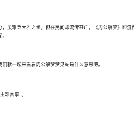
分，虽难登大雅之堂，但在民间却流传甚广，《周公解梦》即流
呢。
我们就一起来看看周公解梦梦见蛇是什么意思吧。
主难言事 .。