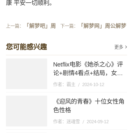
康 平安一切顺利。
「解梦吧」周
「解梦网」周公解梦
上一篇：
下一篇：
公解梦吧
大全查询
您可能感兴趣
更多
Netflix电影《她杀之心》评
论+剧情4看点+结局，女性
赋权与身份认同的迷宫之旅
作者：霸主
2024-10-12
《迎风的青春》十位女性角
色性格
作者：迷魂雪
2024-09-12