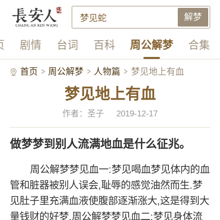
解梦
页
剧情
台词
百科
周公解梦
合集
首页
周公解梦
人物篇
梦见地上有血
梦见地上有血
作者：圣子
2019-12-17
做梦梦到别人流满地血是什么征兆。
周公解梦梦见血一:梦见喝血梦见体内的血
管和脏器被别人误会,耻辱的感觉油然而生.梦
见肚子里充满血液使腹部逐渐涨大,这是得到大
量钱财的好梦.周公解梦梦见血二:梦见身体流