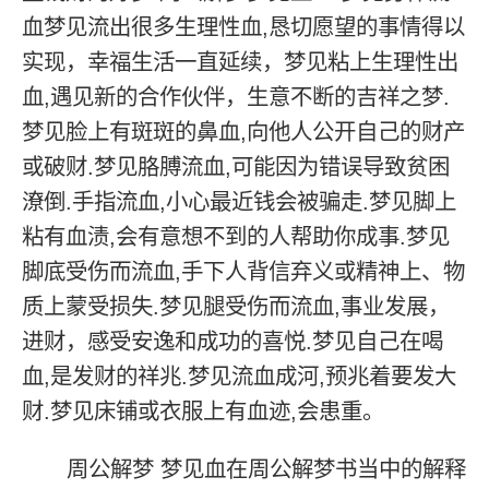
血梦见流出很多生理性血,恳切愿望的事情得以
实现，幸福生活一直延续，梦见粘上生理性出
血,遇见新的合作伙伴，生意不断的吉祥之梦.
梦见脸上有斑斑的鼻血,向他人公开自己的财产
或破财.梦见胳膊流血,可能因为错误导致贫困
潦倒.手指流血,小心最近钱会被骗走.梦见脚上
粘有血渍,会有意想不到的人帮助你成事.梦见
脚底受伤而流血,手下人背信弃义或精神上、物
质上蒙受损失.梦见腿受伤而流血,事业发展，
进财，感受安逸和成功的喜悦.梦见自己在喝
血,是发财的祥兆.梦见流血成河,预兆着要发大
财.梦见床铺或衣服上有血迹,会患重。
周公解梦 梦见血在周公解梦书当中的解释