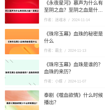
《永夜星河》慕声为什么有
至阴之血？至阴之血是什
么？
作者：迷魂冰
2024-11-14
《珠帘玉幕》血珠的秘密是
什么
作者：霸主
2024-11-13
《珠帘玉幕》血珠是谁的？
血珠的来历？
作者：小蝶
2024-11-07
泰剧《噬血欲情》什么时候
播出？