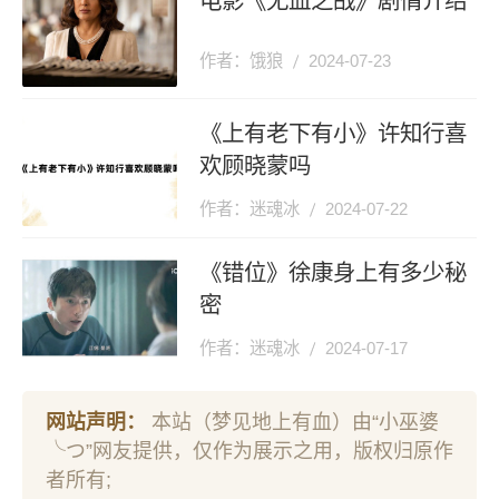
电影《无血之战》剧情介绍
作者：饿狼
2024-07-23
《上有老下有小》许知行喜
欢顾晓蒙吗
作者：迷魂冰
2024-07-22
《错位》徐康身上有多少秘
密
作者：迷魂冰
2024-07-17
网站声明：
本站（梦见地上有血）由“小巫婆
╰つ”网友提供，仅作为展示之用，版权归原作
者所有;