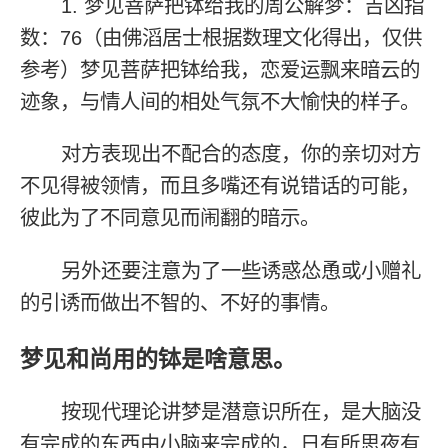
1. 梦见菩萨把钵给我的周公解梦：吉凶指
数：76（由佛滔居士根据数理文化得出，仅供
参考）梦见菩萨把钵给我，恋爱运飘来暗云的
迹象，与情人间的相处气氛不大愉快的样子。
对方表现出不配合的态度，你的亲切对方
不见得被领情，而且多嘴还有说错话的可能，
彼此为了不同意见而闹翻的暗示。
另外还要注意为了一些诱惑怂恿或小赠礼
的引诱而做出不智的、不好的事情。
梦见和尚用的钵是啥意思。
按现代理论讲梦是潜意识所在，是大脑没
有完成的东西由小脑来完成的，日有所思夜有