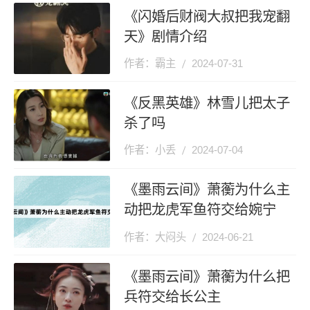
《闪婚后财阀大叔把我宠翻
天》剧情介绍
作者：霸主
2024-07-31
《反黑英雄》林雪儿把太子
杀了吗
作者：小丢
2024-07-04
《墨雨云间》萧蘅为什么主
动把龙虎军鱼符交给婉宁
作者：大闷头
2024-06-21
《墨雨云间》萧蘅为什么把
兵符交给长公主