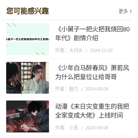
棵大树枯了一棵
课，好多人，就是
您可能感兴趣
更多
大树非常旺盛
场面很大，为什么
《小舅子一把火把我烧回80
年代》剧情介绍
作者：大闷头
2024-12-02
《少年白马醉春风》萧若风
为什么把皇位让给哥哥
作者：魅力
2024-08-08
动漫《末日灾变重生的我把
全家变成大佬》上线时间
作者：小丢
2024-08-08