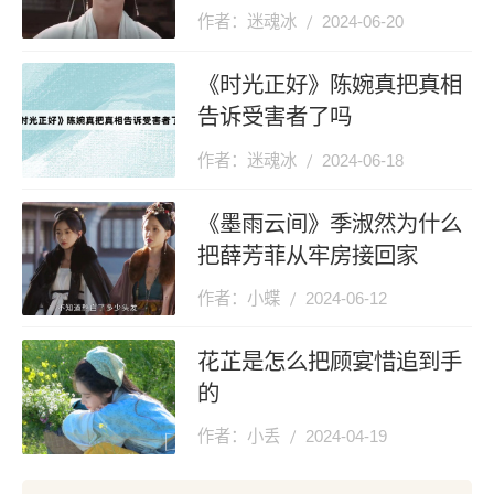
作者：迷魂冰
2024-06-20
《时光正好》陈婉真把真相
告诉受害者了吗
作者：迷魂冰
2024-06-18
《墨雨云间》季淑然为什么
把薛芳菲从牢房接回家
作者：小蝶
2024-06-12
花芷是怎么把顾宴惜追到手
的
作者：小丢
2024-04-19