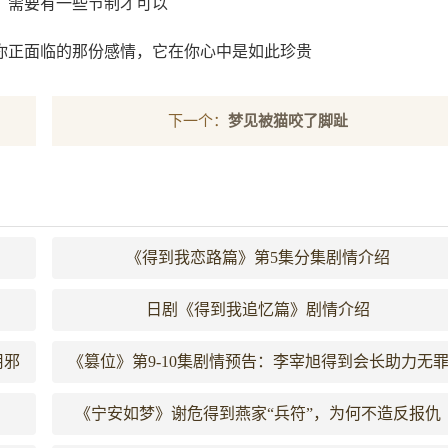
，需要有一些节制才可以
你正面临的那份感情，它在你心中是如此珍贵
下一个：
梦见被猫咬了脚趾
《得到我恋路篇》第5集分集剧情介绍
日剧《得到我追忆篇》剧情介绍
用邪
《篡位》第9-10集剧情预告：李宰旭得到会长助力无
释放
《宁安如梦》谢危得到燕家“兵符”，为何不造反报仇