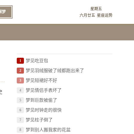
星期五
解梦
六月廿五
星座运势
梦见吃豆包
1
梦见羽绒服破了绒都跑出来了
2
梦见短裙好不好
3
梦见情侣手表坏了
4
史
梦到巨款被偷了
5
梦见时钟走的很快
6
梦见柱子倒了
7
梦到别人搬我家的花盆
8