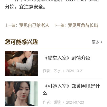
分娩，宜注意安全。
梦见自己给老人
梦见豆角苗长出
上一篇：
下一篇：
食物
来了
您可能感兴趣
更多
《登堂入室》剧情介绍
作者：芯水
2024-10-21
《引她入室》郑萋困境是什
么
作者：饿狼
2024-07-23