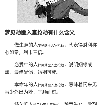
梦见劫匪入室抢劫有什么含义
做生意的人
，代表得财利称
梦见劫匪入室抢劫
心如意，利市三倍。
恋爱中的人
，说明姻缘成
梦见劫匪入室抢劫
熟，最佳配偶，婚姻可成。
本命年的人
，意味着闲来无
梦见劫匪入室抢劫
事少外出为妙，平顺而过。
怀孕的人
，预示生女，延期
梦见劫匪入室抢劫