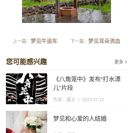
梦见牛追车
梦见耳朵流血
上一篇：
下一篇：
您可能感兴趣
更多
《八角笼中》发布“打水漂
儿”片段
作者：霸主
2023-07-12
梦见和心爱的人结婚