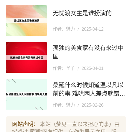
无忧渡女主是谁扮演的
作者：魅力
2025-04-12
孤独的美食家有没有来过中
国
作者：圣子
2025-04-01
桑延什么时候知道温以凡以
前的事 难哄两人差点就错过
了
作者：魅力
2025-02-26
网站声明：
本站（梦见一直以来担心的事）由