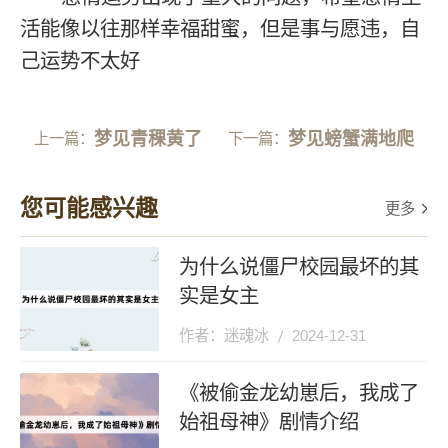
活能像以往那样幸福甜蜜，但是事与愿违，自
己运势不太好
梦见青稞黄了
梦见螃蟹满地爬
上一篇：
下一篇：
您可能感兴趣
更多
为什么说僵尸校园最坏的其
实是女主
作者：迷魂冰
2024-12-31
《被偷金龙幼崽后，我成了
始祖母神》剧情介绍