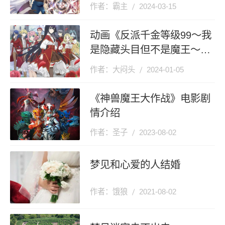
作者：霸主
2024-03-15
动画《反派千金等级99～我
是隐藏头目但不是魔王～》
剧情介绍
作者：大闷头
2024-01-05
《神兽魔王大作战》电影剧
情介绍
作者：圣子
2023-08-02
梦见和心爱的人结婚
作者：饿狼
2021-08-02