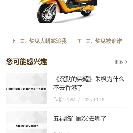
梦见大蟒蛇追我
梦见被讹诈
上一篇：
下一篇：
您可能感兴趣
更多
《沉默的荣耀》朱枫为什么
不去香港了
作者：小蝶
2025-10-16
五福临门郦父去哪了