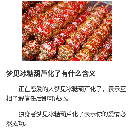
梦见冰糖葫芦化了有什么含义
正在恋爱的人梦见冰糖葫芦化了，表示互
相了解信任后即可成婚。
独身者梦见冰糖葫芦化了表示你的爱情必
然成功。