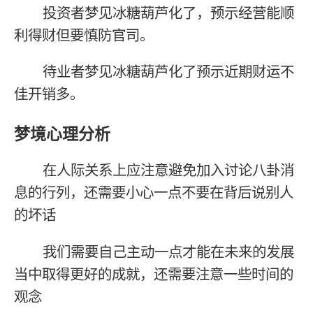
投资者梦见冰糖葫芦化了，预示经营能顺
利得财但要慎防官司。
待业者梦见冰糖葫芦化了预示近期财运不
佳开销多。
梦境心理分析
在人际关系上应注意避免加入讨论八卦消
息的行列，还需要小心一点不要在背后说别人
的坏话
我们需要自己主动一点才能在未来的发展
当中取得更好的成就，还需要注意一些时间的
观念