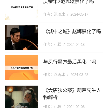
庆余年2范思辙黑化了吗
作者：迷魂冰
2024-05-17
《城中之城》赵辉黑化了吗
作者：小蝶
2024-04-18
与凤行墨方最后黑化了吗
作者：迷魂冰
2024-03-28
《大唐狄公案》葫芦先生人
物解析
作者：小蝶
2024-02-06