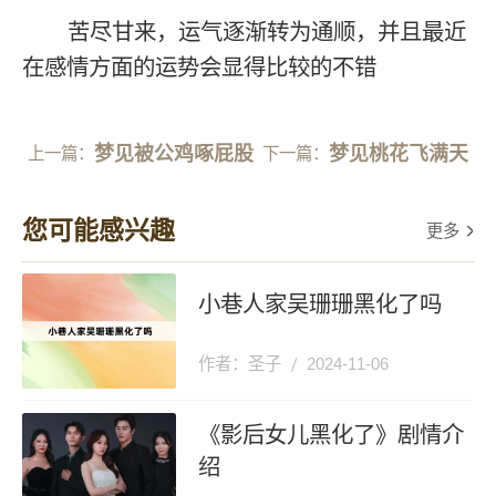
苦尽甘来，运气逐渐转为通顺，并且最近
在感情方面的运势会显得比较的不错
梦见被公鸡啄屁股
梦见桃花飞满天
上一篇：
下一篇：
您可能感兴趣
更多
小巷人家吴珊珊黑化了吗
作者：圣子
2024-11-06
《影后女儿黑化了》剧情介
绍