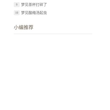
梦见茶杯打碎了
9
梦见酸梅汤起虫
10
小编推荐