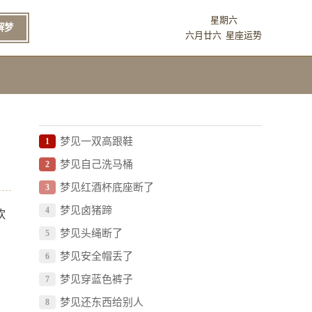
星期六
解梦
六月廿六
星座运势
梦见一双高跟鞋
1
梦见自己洗马桶
2
梦见红酒杯底座断了
3
梦见卤猪蹄
4
饮
梦见头绳断了
5
梦见安全帽丢了
6
梦见穿蓝色裤子
7
梦见还东西给别人
8