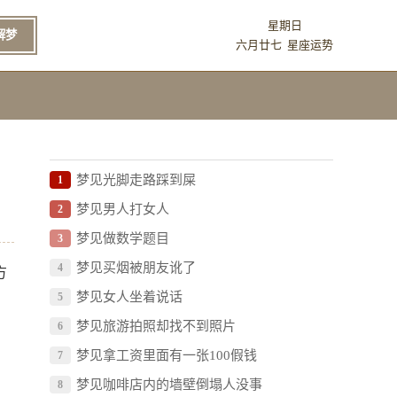
星期日
解梦
六月廿七
星座运势
梦见光脚走路踩到屎
1
梦见男人打女人
2
梦见做数学题目
3
梦见买烟被朋友讹了
4
方
梦见女人坐着说话
5
梦见旅游拍照却找不到照片
6
梦见拿工资里面有一张100假钱
7
梦见咖啡店内的墙壁倒塌人没事
8