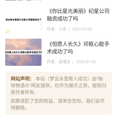
《你比星光美丽》纪星公司
融资成功了吗
作者：小丢
2024-07-09
《但愿人长久》邓枢心脏手
术成功了吗
作者：迷魂冰
2024-07-03
网站声明：
本站（梦见水里救人成功）由“咖
啡物语の”网友提供，仅作为展示之用，版权归
原作者所有;
如果侵犯了您的权益，请来信告知，我们会尽
快删除。