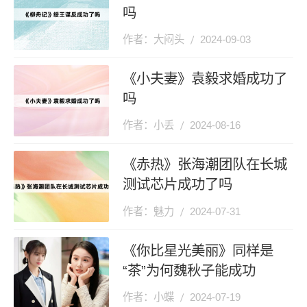
吗
作者：大闷头
2024-09-03
《小夫妻》袁毅求婚成功了
吗
作者：小丢
2024-08-16
《赤热》张海潮团队在长城
测试芯片成功了吗
作者：魅力
2024-07-31
《你比星光美丽》同样是
“茶”为何魏秋子能成功
作者：小蝶
2024-07-19