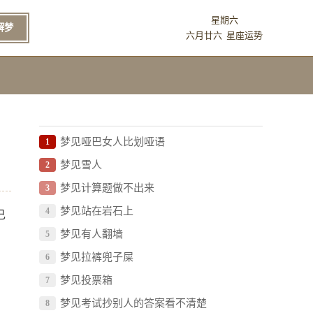
星期六
解梦
六月廿六
星座运势
梦见哑巴女人比划哑语
1
梦见雪人
2
梦见计算题做不出来
3
梦见站在岩石上
4
己
梦见有人翻墙
5
梦见拉裤兜子屎
6
梦见投票箱
7
梦见考试抄别人的答案看不清楚
8