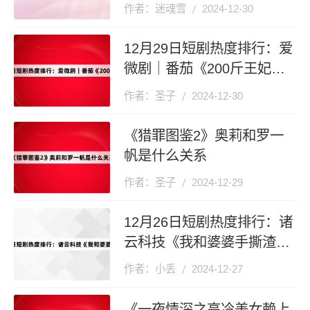
作者：迷魂雪
2024-12-30
12月29日短剧热度排行：爱
微剧｜番茄《200斤王妃天
天想和离》登顶第一
作者：圣子
2024-12-30
《猎罪图鉴2》奥莉和罗一
帆是什么关系
作者：圣子
2024-12-29
12月26日短剧热度排行：诸
云科技《我和婆婆手撕渣男
全家》登顶第一
作者：小丢
2024-12-27
《一夜情深之高冷美女赖上