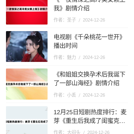
我》剧情介绍
作者：圣子
2024-12-26
电视剧《千朵桃花一世开》
播出时间
作者：魅力
2024-12-26
《和姐姐交换孕术后我诞下
了一部山海经》剧情介绍
作者：小丢
2024-12-26
12月25日短剧热度排行：麦
芽《重生后我成了闺蜜克
星》登顶第一
作者：大闷头
2024-12-26