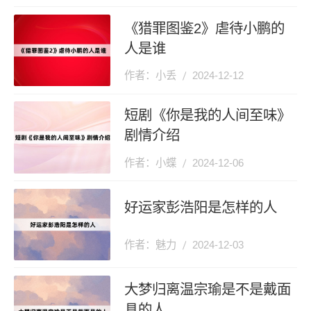
《猎罪图鉴2》虐待小鹏的
人是谁
作者：小丢
2024-12-12
短剧《你是我的人间至味》
剧情介绍
作者：小蝶
2024-12-06
好运家彭浩阳是怎样的人
作者：魅力
2024-12-03
大梦归离温宗瑜是不是戴面
具的人