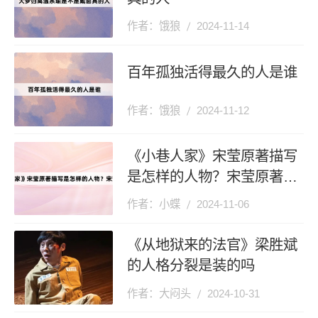
作者：饿狼
2024-11-14
百年孤独活得最久的人是谁
作者：饿狼
2024-11-12
《小巷人家》宋莹原著描写
是怎样的人物？宋莹原著人
设介绍
作者：小蝶
2024-11-06
《从地狱来的法官》梁胜斌
的人格分裂是装的吗
作者：大闷头
2024-10-31