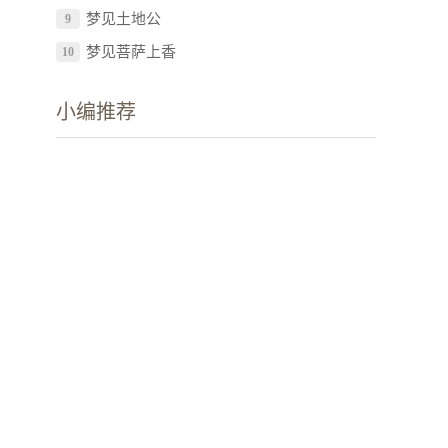
梦见土地公
9
梦见菩萨上香
10
小编推荐