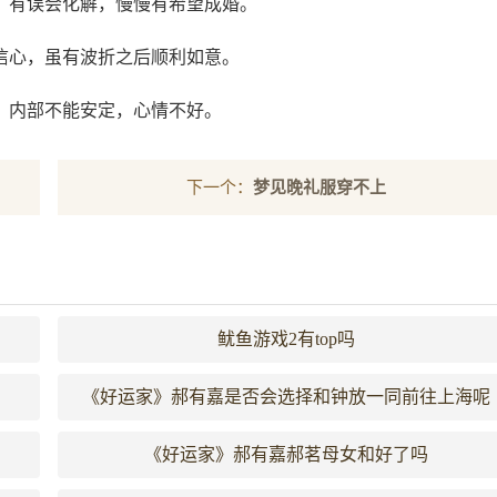
，有误会化解，慢慢有希望成婚。
信心，虽有波折之后顺利如意。
，内部不能安定，心情不好。
下一个：
梦见晚礼服穿不上
鱿鱼游戏2有top吗
《好运家》郝有嘉是否会选择和钟放一同前往上海呢
《好运家》郝有嘉郝茗母女和好了吗