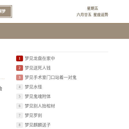
星期五
解梦
六月廿五
星座运势
梦见龙盘在家中
1
梦见送死人钱
2
梦见手术室门口站着一对鬼
3
梦见水怪
4
会
梦见鬼魂附体
5
梦见别人抬棺材
6
梦见罗刹
7
梦见麒麟送子
8