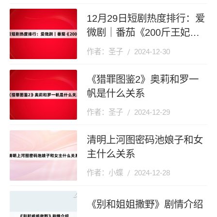
12月29日短剧热度排行：爱
微剧｜番茄《200斤王妃天
天想和离》登顶第一
作者：圣子
2024-12-30
《猎罪图鉴2》奥莉和罗一
帆是什么关系
作者：圣子
2024-12-29
清明上河图密码池娘子和女
主什么关系
作者：小蝶
2024-12-28
《别和姐姐撒野》剧情介绍