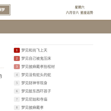
星期六
解梦
六月廿六
星座运势
梦见和尚飞上天
1
梦见自己被鬼压床
2
梦见披麻戴孝抬棺材
3
梦见没有蛇头的蛇
4
的
梦见财神爷现身
5
梦见脏东西吓孩子
6
梦见尼姑和寺庙
7
梦见披麻戴孝
8