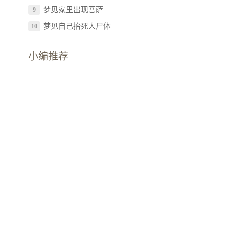
梦见家里出现菩萨
9
梦见自己抬死人尸体
10
小编推荐