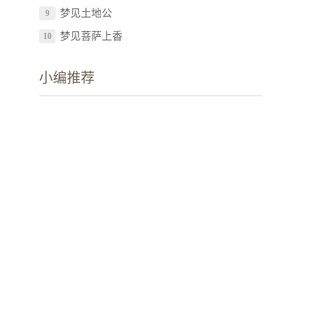
梦见土地公
9
梦见菩萨上香
10
小编推荐