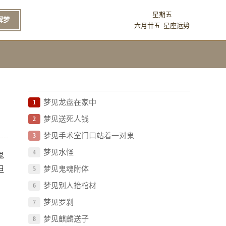
星期五
解梦
六月廿五
星座运势
梦见龙盘在家中
1
梦见送死人钱
2
梦见手术室门口站着一对鬼
3
梦见水怪
4
鬼
但
梦见鬼魂附体
5
梦见别人抬棺材
6
梦见罗刹
7
梦见麒麟送子
8