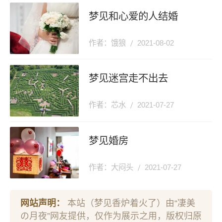
梦见和心爱的人结婚
作者：饿狼
2021-08-02
梦见迷宫走不出去
作者：芯水
2021-07-27
梦见婚房
作者：大闷头
2021-07-27
网站声明：
本站（梦见香炉着火了）由“凄美
の月夜”网友提供，仅作为展示之用，版权归原