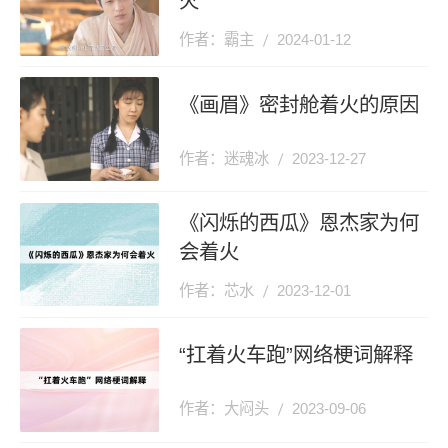
火
作者：霸主
2024-01-12
《画眉》密封舱着火的原因
作者：迷魂冰
2023-12-27
《闪烁的西瓜》恩杰家为何
会着火
作者：芯水
2023-12-01
“扛着火车跑”网络梗词解释
作者：大闷头
2023-09-06