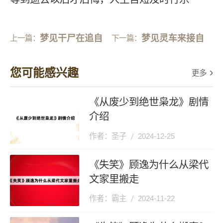
梦见干尸在追自
梦见灵车来接自
上一篇：
下一篇：
己
己
您可能感兴趣
更多
《从废少到绝世枭龙》剧情
介绍
作者：圣子
2024-12-25
《失笑》顾逸为什么从梁代
文家里搬走
作者：霸主
2024-11-22